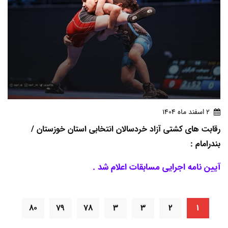
2 اسفند ماه 1404
رقابت های کشتی آزاد خردسالان انتخابی استان خوزستان /
بندرامام :
آیین نامه اجرایی مسابقات اعلام شد .
۸۰
۷۹
۷۸
۳
۳
۲
۱