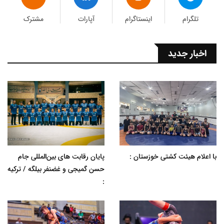
تلگرام
اینستاگرام
آپارات
مشترک
اخبار جدید
با اعلام هیئت کشتی خوزستان :
پایان رقابت های بین‌المللی جام
حسن گمیجی و غضنفر بیلگه / ترکیه
: