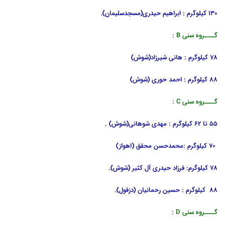
130 کیلوگرم : ابراهیم حیدری(مسجدسلیمان).
گــــروه سنی B :
78 کیلوگرم : هانی شیرزاد(شوش)
88 کیلوگرم : احمد حوری (شوش)
گــــروه سنی C :
55 تا 62 کیلوگرم : مهدی شوهانی(شوش) .
70 کیلوگرم :محمدحسن محقق (اهواز)
78 کیلوگرم: فرزاد حیدری آل کثیر (شوش).
88 کیلوگرم : حسین رحمانیان (دزفول).
گــــروه سنی D :