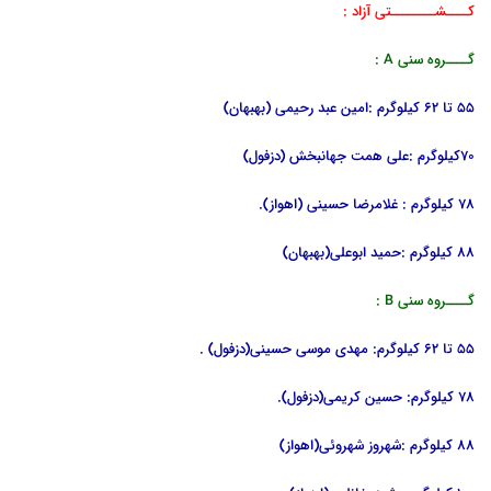
کــــشــــــــتی آزاد :
گــــروه سنی A :
55 تا 62 کیلوگرم :امین عبد رحیمی (بهبهان)
70کیلوگرم :علی همت جهانبخش (دزفول)
78 کیلوگرم : غلامرضا حسینی (اهواز).
88 کیلوگرم :حمید ابوعلی(بهبهان)
گــــروه سنی B :
55 تا 62 کیلوگرم: مهدی موسی حسینی(دزفول) .
78 کیلوگرم: حسین کریمی(دزفول).
88 کیلوگرم :شهروز شهروئی(اهواز)