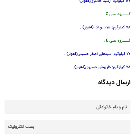
100 کیلوگرم :رشید خانلری(اهواز).
گــــروه سنی C :
78 کیلوگرم: علاء برناک (اهواز) .
گــــروه سنی E :
70 کیلوگرم: سیدعلی اصغر حسینی(اهواز) .
78 کیلوگرم: داریوش خسروی(اهواز).
ارسال دیدگاه