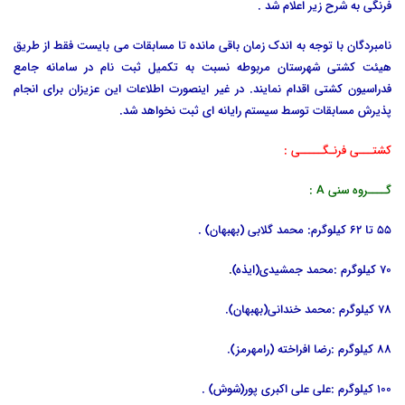
فرنگی به شرح زیر اعلام شد .
نامبردگان با توجه به اندک زمان باقی مانده تا مسابقات می بایست فقط از طریق
هیئت کشتی شهرستان مربوطه نسبت به تکمیل ثبت نام در سامانه جامع
فدراسیون کشتی اقدام نمایند. در غیر اینصورت اطلاعات این عزیزان برای انجام
پذیرش مسابقات توسط سیستم رایانه ای ثبت نخواهد شد.
کشتـــی فرنـگـــــی :
گــــروه سنی A :
55 تا 62 کیلوگرم: محمد گلابی (بهبهان) .
70 کیلوگرم :محمد جمشیدی(ایذه)
.
78 کیلوگرم :محمد خندانی(بهبهان).
88 کیلوگرم :رضا افراخته (رامهرمز).
100 کیلوگرم :علی علی اکبری پور(شوش) .