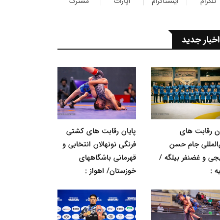
تلگرام
اینستاگرام
آپارات
مشترک
اخبار جدید
ان رقابت های
پایان رقابت های کشتی
‌المللی جام حسن
فرنگی نونهالان انتخابی و
جی و غضنفر بیلگه /
قهرمانی باشگاههای
ه :
خوزستان/ اهواز :