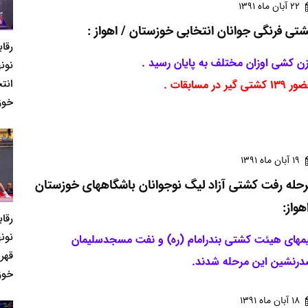
22 آبان ماه 1391
تی فرنگی جوانان انتخابی خوزستان / اهواز :
رقا
ن کشی اوزان مختلف به پایان رسید .
نونه
انت
1 کشتی گیر در مسابقات .
خوز
19 آبان ماه 1391
حله رفت کشتی آزاد لیگ نوجوانان باشگاههای خوزستان
هواز:
رقا
نونه
مهای هیئت کشتی بندرامام (ره) و نفت مسجدسلیمان
قهر
رنشین این مرحله شدند.
خوز
18 آبان ماه 1391