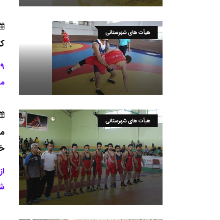
هیأت های شهرستانی
کش
مل
هیأت های شهرستانی
مر
خو
از
شد