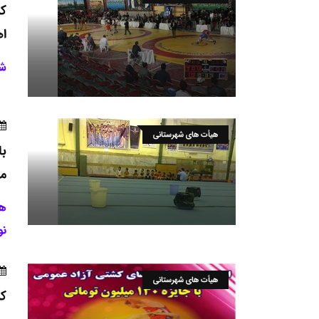
کش
اه
شر
هیأت های شهرستانی
با
م
هی
نو
هیأت های شهرستانی
کش