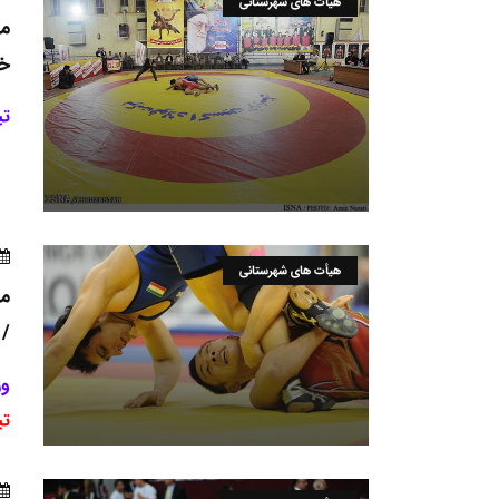
هیأت های شهرستانی
مر
خو
تی
هیأت های شهرستانی
مر
/ 
وز
تی