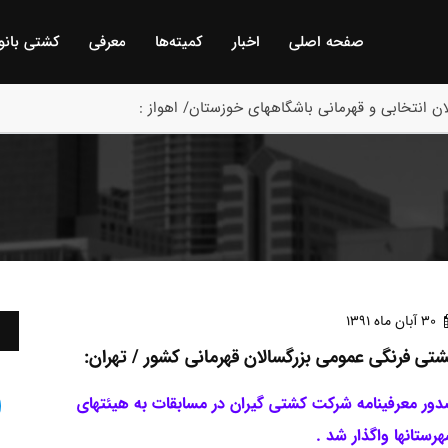
صفحه اصلی
اخبار
كمیته‌ها
معرفی
كشتی بانو
ن انتخابی و قهرمانی باشگاههای خوزستان/ اهواز :
30 آبان ماه 1391
تی فرنگی عمومی بزرگسالان قهرمانی کشور / تهران:
ور معرفینامه شرکت کشتی گیران در مسابقات به هیئتهای
رستانها واگذار شد .