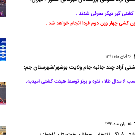
ن کشی چهار وزن دوم فردا انجام خواهد شد .
16 آبان ماه 1391
تی آزاد چند جانبه جام ولایت بوشهر/شهرستان جم:
لا ، نقره و برنز توسط هیئت کشتی امیدیه.
15 آبان ماه 1391
تی فرنگی انتخابی جوانان خوزستان /اهواز :