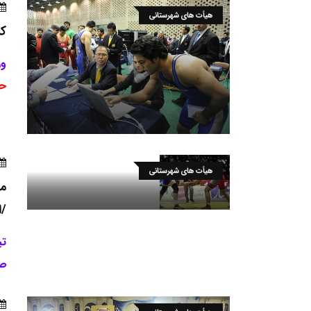
هیأت های شهرستانی
کش
وز
حضور 39
هیأت های شهرستانی
مر
/ا
تی
صد