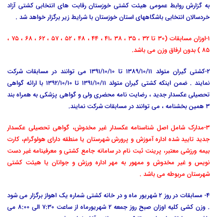
به گزارش روابط عمومی هیئت کشتی خوزستان رقابت های انتخابی کشتی آزاد
خردسالان انتخابی باشگاههای استان خوزستان با شرایط زیر برگزار خواهد شد .
1-اوزان مسابقات
(30 تا 32 ، 35 ، 38 ،41 ، 44 ، 48 ، 52 ، 57 ، 62 ، 68 ، 75 ،
85 ) بد
ون ارفاق وزن می باشد.
2-کشتی گیران متولد 1389/10/11 تا 1391/10/10 می توانند در مسابقات شرکت
نمایند . ضمن اینکه کشتی گیران متولد 1391/10/11 تا 1392/10/10 با ارائه گواهی
تحصیلی عکسدار جدید ، رضایت نامه محضری ولی و گواهی پزشکی به همراه بند
3 همین بخشنامه ، می توانند در مسابقات شرکت نمایند.
3-مدارک شامل اصل شناسنامه عکسدار غیر مخدوش، گواهی تحصیلی عکسدار
جدید تایید شده اداره آموزش و پرورش شهرستان یا منطقه دارای هولوگرام، کارت
بیمه ورزشی معتبر، پرینت ثبت نام در سامانه جامع کشتی و
معرفینامه غیر دست
نویس و غیر مخدوش و ممهور به مهر اداره ورزش و جوانان یا هیئت کشتی
شهرستان مربوطه می باشد .
4- مسابقات در روز 2 شهریور ماه و در خانه کشتی شماره یک اهواز برگزار می شود
. وزن کشی کلیه اوزان صبح روز جمعه 2 شهریورماه از ساعت 7:30 الی 8:00 می