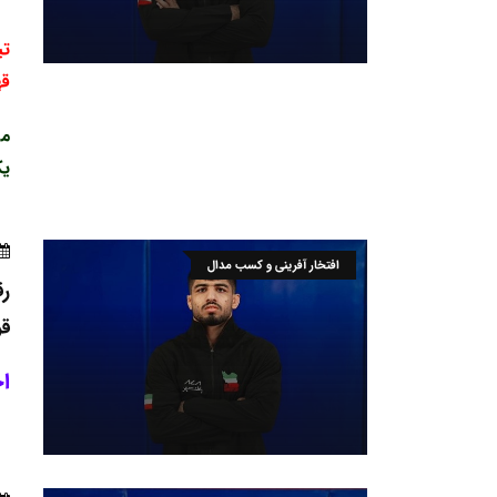
تی
قه
مل
یک 
افتخار آفرینی و کسب مدال
رق
قر
ا