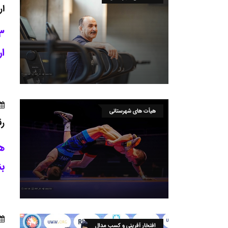
ار
ار
هیأت های شهرستانی
رق
ه
بن
افتخار آفرینی و کسب مدال