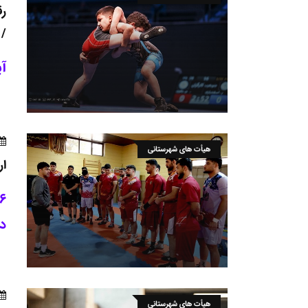
رق
/ 
آی
هیأت های شهرستانی
ار
د
هیأت های شهرستانی