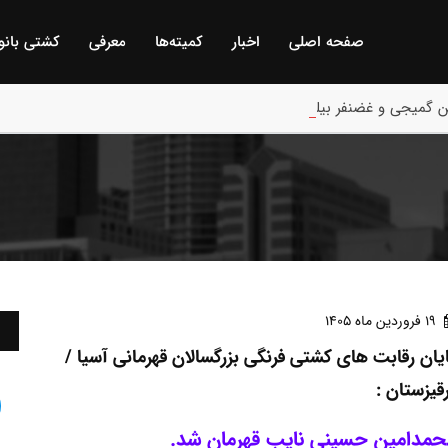
صفحه اصلی
اخبار
كمیته‌ها
معرفی
كشتی بانو
 گمیجی و غضنفر بیلگه / ترکیه :
19 فروردين ماه 1405
یان رقابت های کشتی فرنگی بزرگسالان قهرمانی آسیا /
قیزستان :
حمدامین حسینی نایب قهرمان شد.