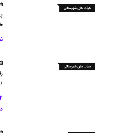
هیأت های شهرستانی
پا
خو
نف
هیأت های شهرستانی
رق
/ 
د