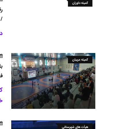
کمیته داوران
رق
/ 
دا
کمیته مربیان
با
فد
خ
هیأت های شهرستانی