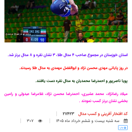
استان خوزستان در مجموع صاحب 4 مدال طلا، 3 نشان نقره و 8 مدال برنز شد.
در روز پایانی مهدی محسن نژاد و ابوالفضل مهمدی به مدال طلا رسیدند.
پویا ناصرپور و احمدرضا محمدیان به مدال نقره دست یافتند.
میلاد رضانژاد، محمد عشیری، احمدرضا محسن نژاد، غلامرضا عبدولی و رامین
بخشی نشان برنز کسب نمودند .
کد افتخار آفرینی و کسب مدال
27423
سه شنبه بيست و ششم خرداد ماه 1405
307
چاپ