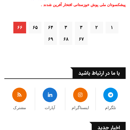
پیشکسوتان ملی پوش خوزستانی افتخار آفرین شدند .
۶۶
۶۵
۶۴
۳
۳
۲
۱
۶۹
۶۸
۶۷
با ما در ارتباط باشید
تلگرام
اینستاگرام
آپارات
مشترک
اخبار جدید