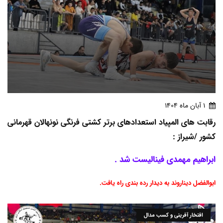
1 آبان ماه 1404
رقابت های المپیاد استعدادهای برتر کشتی فرنگی نونهالان قهرمانی
کشور /شیراز :
ابراهیم مهمدی فینالیست شد .
ابوالفضل دیناروند به دیدار رده بندی راه یافت.
افتخار آفرینی و کسب مدال