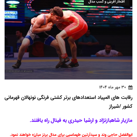
افتخار آفرینی و کسب مدال
30 مهر ماه 1404
رقابت های المپیاد استعدادهای برتر کشتی فرنگی نونهالان قهرمانی
کشور /شیراز
مازیار شاهبازنژاد و ارشیا حیدری به فینال راه یافتند.
ابوالفضل حاجی وند و سیدآرتین طهماسبی برای مدال برنز مبارزه خواهند نمود.