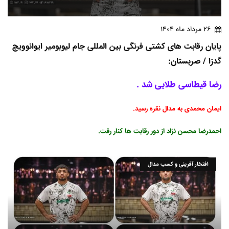
26 مرداد ماه 1404
پایان رقابت های کشتی فرنگی بین المللی جام لیوبومیر ایوانوویچ
گدزا / صربستان:
رضا قیطاسی طلایی شد .
ایمان محمدی به مدال نقره رسید.
احمدرضا محسن نژاد از دور رقابت ها کنار رفت.
افتخار آفرینی و کسب مدال