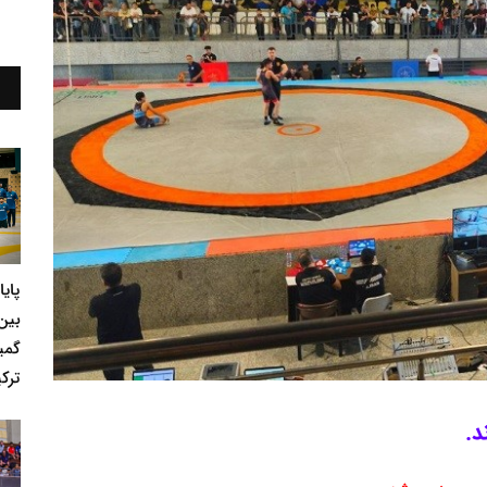
پای
بین
گمی
ترکی
د.