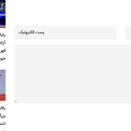
پای
آزاد
قهر
خوز
رقا
بزر
انت