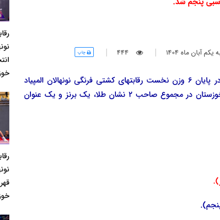
اسبی پنجم شد.
رقا
نونه
يكم آبان ماه 1404
444
چاپ
انت
خوز
به گزارش روابط عمومی هیئت کشتی خوزستان و در پایان 6 وزن نخست رقابتهای کشتی فرنگی نونهالان المپیاد
استعدادهای برتر کشور در شیراز، نمایندگان استان خوزستان در مجموع صاحب 2 نشان طلا، یک برنز و یک عنوان
رقا
نونه
قهر
خوز