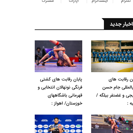
تلگرام
اینستاگرام
آپارات
مشترک
اخبار جدید
ان رقابت های
پایان رقابت های کشتی
‌المللی جام حسن
فرنگی نونهالان انتخابی و
جی و غضنفر بیلگه /
قهرمانی باشگاههای
ه :
خوزستان/ اهواز :