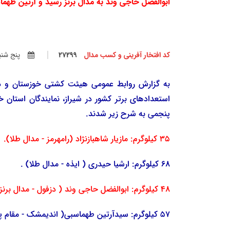
ابوالفضل حاجی وند به مدال برنز رسید و آرتین طهم
کد افتخار آفرینی و کسب مدال
27299
پنج شنبه 
پنجمی به شرح زیر شدند.
35 کیلوگرم: مازیار شاهبازنژاد (رامهرمز - مدال طلا).
68 کیلوگرم: ارشیا حیدری ( ایذه - مدال طلا) .
48 کیلوگرم: ابوالفضل حاجی وند ( دزفول - مدال برنز).
57 کیلوگرم: سیدآرتین طهماسبی( اندیمشک - مقام پنجم).