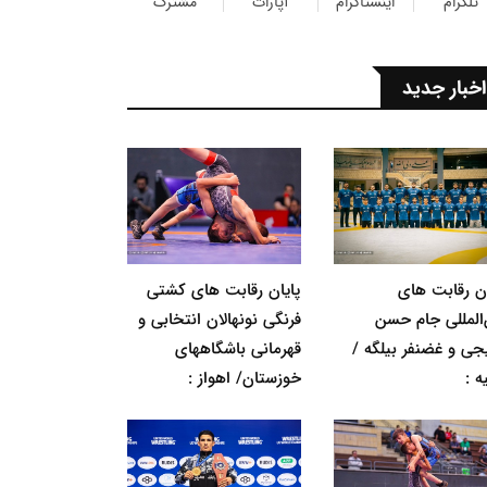
تلگرام
اینستاگرام
آپارات
مشترک
اخبار جدید
ان رقابت های
پایان رقابت های کشتی
‌المللی جام حسن
فرنگی نونهالان انتخابی و
جی و غضنفر بیلگه /
قهرمانی باشگاههای
ه :
خوزستان/ اهواز :