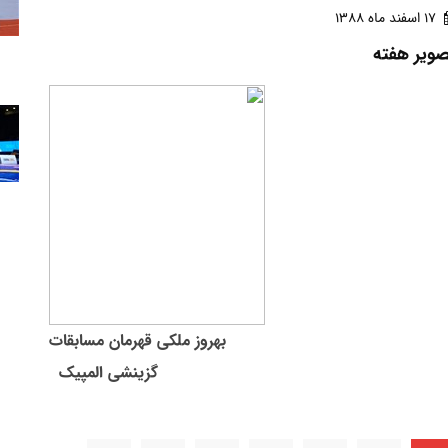
17 اسفند ماه 1388
ویر هفته
بهروز ملکی قهرمان مسابقات
گزینشی المپیک