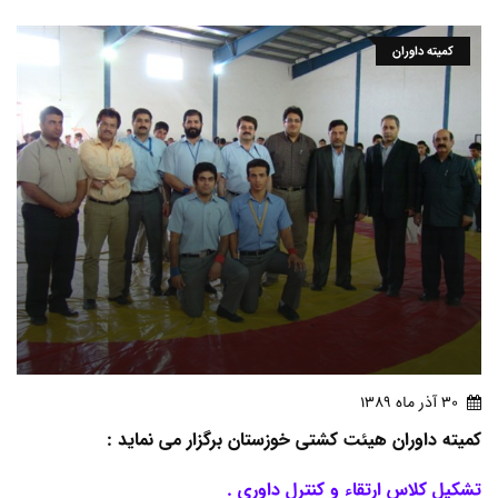
کمیته داوران
30 آذر ماه 1389
کمیته داوران هیئت کشتی خوزستان برگزار می نماید :
تشکیل کلاس ارتقاء و کنترل داوری .