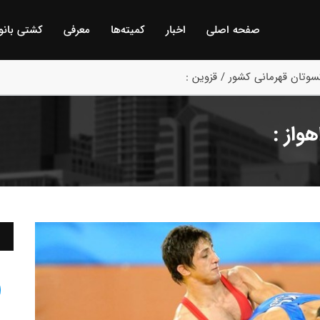
صفحه اصلی
اخبار
كمیته‌ها
معرفی
كشتی بانو
وتان قهرمانی کشور / قزوین :
واز :