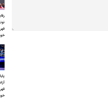
رقا
نونه
قهر
خوز
پای
آزاد
قهر
خوز