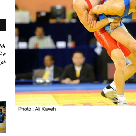
پای
فرن
قهر