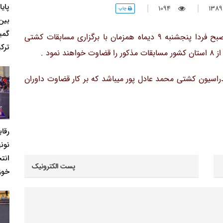
پای
1094
چاپ
بین
گمی
به گزارش روابط عمومی هیئت کشتی خوزستان از صبح فردا پنجشنبه 9 دیماه همزمان با برگزاری مسابقات کشتی
ترکی
راسیون کشتی محمد عادل پور میباشد که بر کار قضاوت داوران
رقا
نونه
انت
خوز