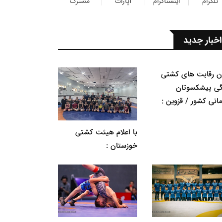
تلگرام
اینستاگرام
آپارات
مشترک
اخبار جدید
ان رقابت های کشتی
گی پیشکسوتان
مانی کشور / قزوین :
با اعلام هیئت کشتی
خوزستان :