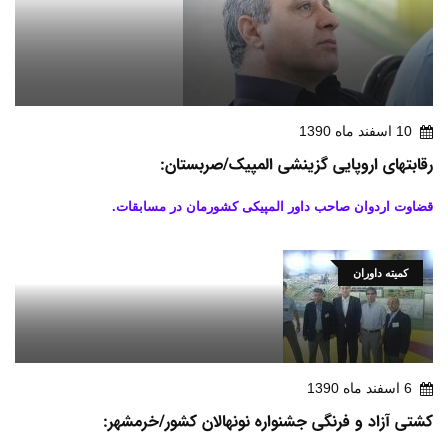
10 اسفند ماه 1390
رقابتهای اروپایی گزینشی المپیک/صربستان:
قضاوت اردوان صاحب داور المپیکی کشورمان در مسابقات.
کمیته داوران
6 اسفند ماه 1390
کشتی آزاد و فرنگی جشنواره نونهالان کشور/خرمشهر: