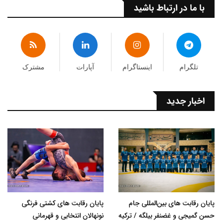
با ما در ارتباط باشید
تلگرام
اینستاگرام
آپارات
مشترک
اخبار جدید
پایان رقابت های بین‌المللی جام
پایان رقابت های کشتی فرنگی
حسن گمیجی و غضنفر بیلگه / ترکیه
نونهالان انتخابی و قهرمانی