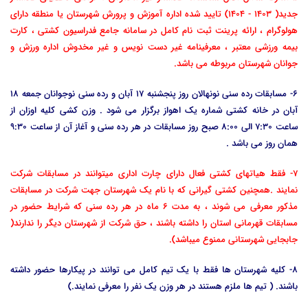
جدید( 1403 - 1404) تایید شده اداره آموزش و پرورش شهرستان یا منطقه دارای
هولوگرام ، ارائه پرینت ثبت نام کامل در سامانه جامع فدراسیون کشتی ، کارت
بیمه ورزشی معتبر ، معرفینامه غیر دست نویس و غیر مخدوش اداره ورزش و
جوانان شهرستان مربوطه می باشد.
6- مسابقات رده سنی نونهالان روز پنجشنبه 17 آبان و رده سنی نوجوانان جمعه 18
آبان در خانه کشتی شماره یک اهواز برگزار می شود . وزن کشی کلیه اوزان از
ساعت 7:30 الی 8:00 صبح روز مسابقات در هر رده سنی و آغاز آن از ساعت 9:30
همان روز می باشد .
7- فقط هیاتهای کشتی فعال دارای چارت اداری میتوانند در مسابقات شرکت
نمایند .همچنین کشتی گیرانی که با نام یک شهرستان جهت شرکت در مسابقات
مذکور معرفی می شوند ، به مدت 6 ماه در هر رده سنی که شرایط حضور در
مسابقات قهرمانی استان را داشته باشند ، حق شرکت از شهرستان دیگر را ندارند(
جابجایی شهرستانی ممنوع میباشد).
8- کلیه شهرستان ها فقط با یک تیم کامل می توانند در پیکارها حضور داشته
باشند. ( تیم ها ملزم هستند در هر وزن یک نفر را معرفی نمایند.)