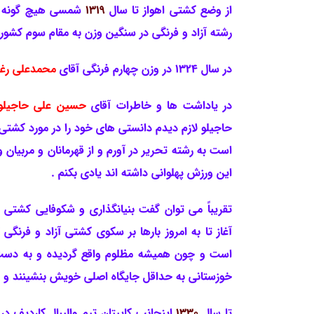
از وضع کشتی اهواز تا س
ال
1319
شمسی هیچ گونه ا
رشته آزاد و فرنگی در سنگین وزن به مقام سوم کشور
در سال 1324 در وزن چهارم فرنگی آقای
محمدعلی رغی
در یاداشت ها و خاطرات آقای
حسین علی حاجیل
حاجیلو لازم دیدم دانستی های خود را در مورد کشتی 
است به رشته تحریر در آورم و از قهرمانان و مربیان
این ورزش پهلوانی داشته اند یادی بکنم .
تقریباً می توان گفت بنیانگذاری و شکوفایی کشتی د
آغاز تا به امروز بارها بر سکوی کشتی آزاد و فرنگی 
است و چون همیشه مظلوم واقع گردیده و به دست ف
خوزستانی به حداقل جایگاه اصلی خویش بنشینند و 
تا سال
1330
اینجانب کاپیتان تیم والیبال کاردیف در 