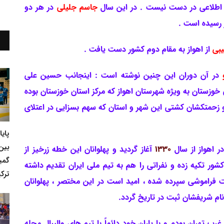
طلاعی در دست نیست . در این سال
جاسم جلیلی
در هر دو
 رسیده است .
بی
از اهواز به مقام دوم کشور دست یافت .
و
در آن دوران این چنین نوشته است : اینجانب حسین علی
خوزستان به ویژه شهرستان اهواز که مرکز استان خوزستان بوده
 و زحمتکشان کشتی این شهر و استان که سهم بسزایی در اعتلای
پای
بین
ر اهواز از سال
1330
آغاز گردید و پهلوانان این خطه زرخیز از
گمی
کشور تکیه زده و نفراتی را هم به تیم ملی ایران تقدیم داشته
ترکی
راموشی سپرده شده ، امید است در این مختصر ، پهلوانان
نام شریفشان ثبت در تاریخ گردد.
غرب تهران بودم و با یاران خود دائماً با تیم های والیبال محله