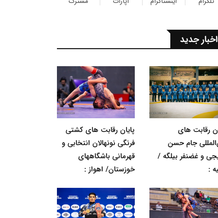
تلگرام
اینستاگرام
آپارات
مشترک
اخبار جدید
ان رقابت های
پایان رقابت های کشتی
‌المللی جام حسن
فرنگی نونهالان انتخابی و
جی و غضنفر بیلگه /
قهرمانی باشگاههای
ه :
خوزستان/ اهواز :