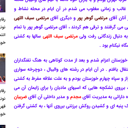
غالب و زمانی مغلوب می شدم در آن ایام در محله نشاط و
 آنان آقای
مرتضی گوهر پور
و دیگری آقای
مرتضی سیف اللهی
رقا
 می گرفتند و ترقی هم کردند ، آقای مرتضی گوهر پور با تمام
نونه
انت
ه دنبال زندگانی رفت ولی
مرتضی سیف اللهی
سالها به کشتی
خوز
ه نیکنام بود .
 خوزستان اعزام شدم و بعد از مدت کوتاهی به هنگ تفنگداران
قال یافتم . در آن ایام در رشته های والیبال ، دوچرخه سواری
از و سپاه چهارم خوزستان بودم و به علت علاقه مفرط به کشتی
، برروی تشکچه هایی که اسبهای مادیان را برای زایمان آن می
رقا
 دارائی به مدیریت آقای
مجدم
و مدیر داخلی آن آقای
ضربیان
نونه
 پنبه ای و کشیدن روکش برزنتی برروی آنها ، به کشتی گرفتن
قهر
خوز