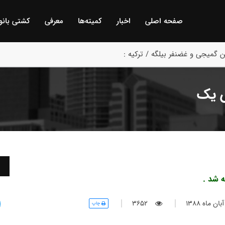
صفحه اصلی
اخبار
كمیته‌ها
معرفی
كشتی بانو
 گمیجی و غضنفر بیلگه / ترکیه :
ش یک
 شد .
 ماه 1388
3652
چاپ