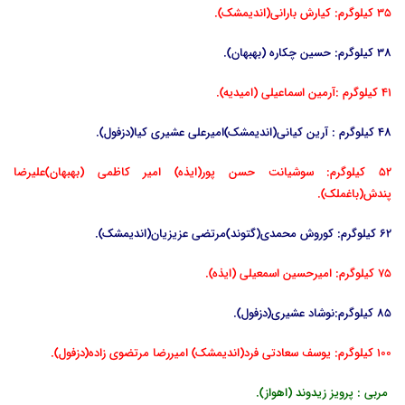
35 کیلوگرم: کیارش بارانی(اندیمشک).
38 کیلوگرم: حسین چکاره (بهبهان).
41 کیلوگرم :آرمین اسماعیلی (امیدیه).
48 کیلوگرم : آرین کیانی(اندیمشک)امیرعلی عشیری کیا(دزفول).
52 کیلوگرم: سوشیانت حسن پور(ایذه) امیر کاظمی (بهبهان)علیرضا
پندش(باغملک).
62 کیلوگرم: کوروش محمدی(گتوند)مرتضی عزیزیان(اندیمشک).
75 کیلوگرم: امیرحسین اسمعیلی (ایذه).
85 کیلوگرم:نوشاد عشیری(دزفول).
100 کیلوگرم: یوسف سعادتی فرد(اندیمشک) امیررضا مرتضوی زاده(دزفول).
مربی : پرویز زیدوند (اهواز).