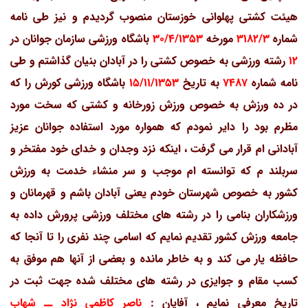
هیئت کشتی پهلوانی خوزستان منصوب گردیدم و نیز طی نامه
شماره
3182/3
مورخه
30/4/1353
باشگاه ورزشی سازمان جوانان در
12
رشته ورزشی به خصوص کشتی را در آبادان بنیان گذاشتم و طی
نامه شماره
7487
به تاریخ
15/11/1353
باشگاه ورزشی کورش را که
در ده ورزش به خصوص ورزش زورخانه و کشتی که سخت مورد
مظرم بود را دایر نمودم که همواره مورد استفاده جوانان عزیز
آبادانی ام قرار می گرفت ، اینکه نزد وجدان و خدای خود مفتخر و
سربلند م که توانسته ام موجب و سر منشاء خدمت به ورزش
کشور به خصوص شهرستان خودم یعنی آبادان باشم و قهرمانان و
ورزشکاران بنامی را در رشته های مختلف ورزشی پرورش داده به
جامعه ورزش کشور تقدیم نمایم که اسامی چند نفری را تا آنجا که
حافظه یار می کند و به خاطر مانده و بعضی از آنها هم موفق به
کسب مقام و جوایزی در رشته های مختلف شده جهت ثبت در
تاریخ معرفی نمایم ، آفایان :
ناصر کاظمی نژاد ــ شهاب