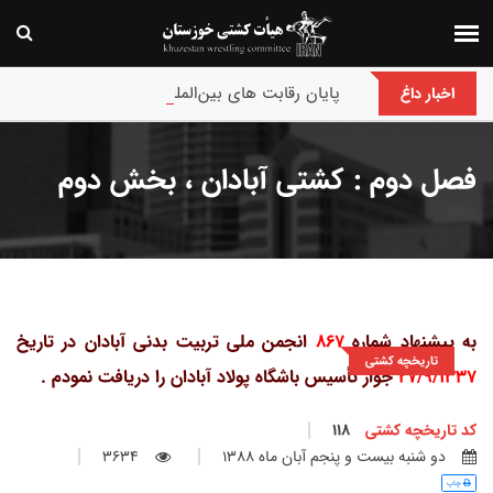
پایان رقابت های بین‌المللی جام حسن گمیجی و غضنف
اخبار داغ
فصل دوم : کشتی آبادان ، بخش دوم
به پیشنهاد شماره
867
انجمن ملی تربیت بدنی آبادان در تاریخ
تاریخچه کشتی
27/9/1337
جواز تأسیس باشگاه پولاد آبادان را دریافت نمودم .
کد تاریخچه کشتی
118
دو شنبه بيست و پنجم آبان ماه 1388
3634
چاپ