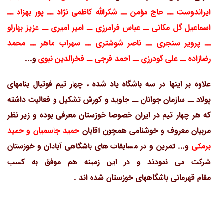
ایراندوست ــ حاج مؤمن ــ شکرالله کاظمی نژاد ــ پور بهزاد ــ
اسماعیل گل مکانی ــ عباس فرامرزی ــ امیر امیری ــ عزیز بهارلو
ــ پرویر سنجری ــ ناصر شوشتری ــ سهراب ماهر ــ محمد
رضازاده ــ علی گودرزی ــ احمد فرجی ــ فخرالدین نبوی
و...
علاوه بر اینها در سه باشگاه یاد شده ، چهار تیم فوتبال بنامهای
پولاد ــ سازمان جوانان ــ جاوید و کورش تشکیل و فعالیت داشته
که هر چهار تیم در ایران خصوصا خوزستان معرفی بوده و زیر نظر
مربیان معروف و خوشنامی همچون آقایان
حمید جاسمیان و حمید
برمکی
و... تمرین و در مسابقات های باشگاهی آبادان و خوزستان
شرکت می نمودند و در این زمینه هم موفق به کسب
مقام قهرمانی باشگاههای خوزستان شده اند .