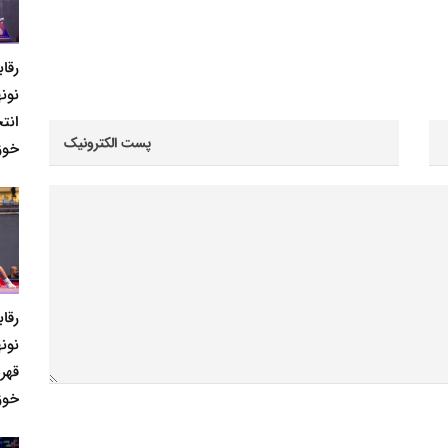
رقا
نونه
انت
خوز
رقا
نونه
قهر
خوز