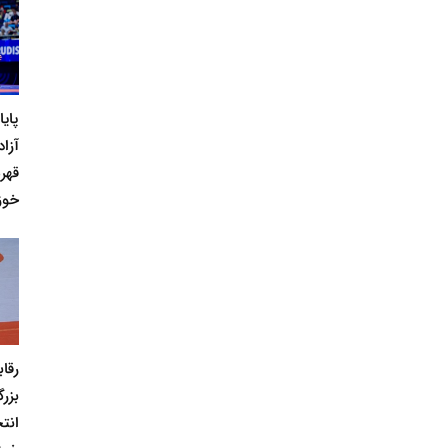
پای
آزاد
قهر
خوز
رقا
بزر
انت