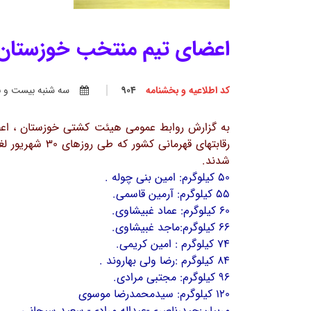
اعضای تیم منتخب خوزستان 
کد اطلاعیه و بخشنامه
904
سه شنبه بيست و نهم 
به گزارش روابط عمومی هیئت کشتی خوزستان ، اعض
شدند.
50 کیلوگرم: امین بنی چوله .
55 کیلوگرم: آرمین قاسمی.
60 کیلوگرم: عماد غبیشاوی.
66 کیلوگرم:ماجد غبیشاوی.
74 کیلوگرم : امین کریمی.
84 کیلوگرم :رضا ولی بهاروند .
96 کیلوگرم: مجتبی مرادی.
120 کیلوگرم: سیدمحمدرضا موسوی
مربیان:حیدرناصری-عبداله مرادی- سعید سبحانی.