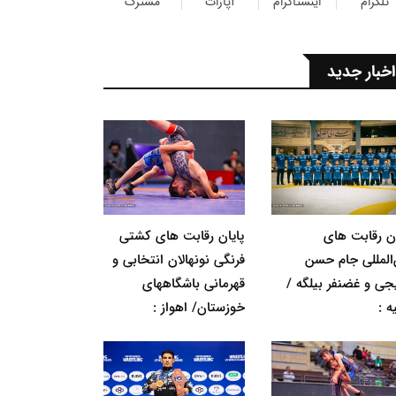
تلگرام
اینستاگرام
آپارات
مشترک
اخبار جدید
ان رقابت های
پایان رقابت های کشتی
‌المللی جام حسن
فرنگی نونهالان انتخابی و
جی و غضنفر بیلگه /
قهرمانی باشگاههای
ه :
خوزستان/ اهواز :