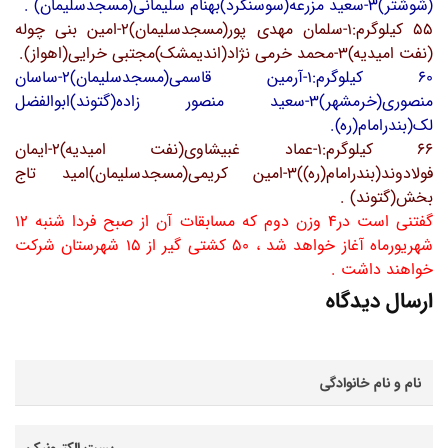
(شوشتر)3-سعید مزرعه(سوسنگرد)بهنام سلیمانی(مسجدسلیمان) .
55 کیلوگرم:1-سلمان مهدی پور(مسجدسلیمان)2-امین بنی چوله
(نفت امیدیه)3-محمد خرمی نژاد(اندیمشک)مجتبی خرایی(اهواز).
60 کیلوگرم:1-آرمین قاسمی(مسجدسلیمان)2-ساسان
منصوری(خرمشهر)3-سعید منصور زاده(گتوند)ابوالفضل
لک(بندرامام(ره).
66 کیلوگرم:1-عماد غبیشاوی(نفت امیدیه)2-ایمان
فولادوند(بندرامام(ره))3-امین کریمی(مسجدسلیمان)امید تاج
بخش(گتوند) .
گفتنی است در4 وزن دوم که مسابقات آن از صبح فردا شنبه 12
شهریورماه آغاز خواهد شد ، 50 کشتی گیر از 15 شهرستان شرکت
خواهند داشت .
ارسال دیدگاه