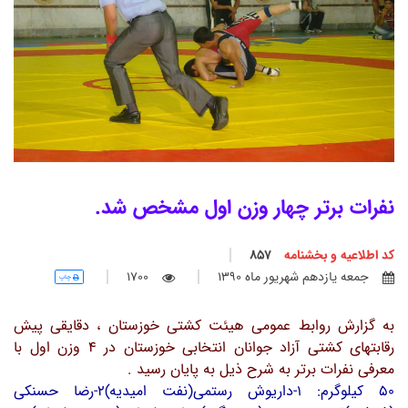
نفرات برتر چهار وزن اول مشخص شد.
کد اطلاعیه و بخشنامه
857
جمعه يازدهم شهريور ماه 1390
1700
چاپ
به گزارش روابط عمومی هیئت کشتی خوزستان ، دقایقی پیش
رقابتهای کشتی آزاد جوانان انتخابی خوزستان در 4 وزن اول با
معرفی نفرات برتر به شرح ذیل به پایان رسید .
50 کیلوگرم: 1-داریوش رستمی(نفت امیدیه)2-رضا حسنکی