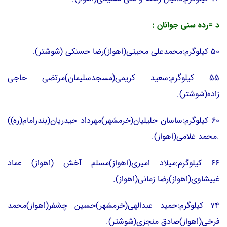
د =رده سنی جوانان :
50 کیلوگرم:محمدعلی محیتی(اهواز)رضا حسنکی (شوشتر).
55 کیلوگرم:سعید کریمی(مسجدسلیمان)مرتضی حاجی
زاده(شوشتر).
60 کیلوگرم:ساسان جلیلیان(خرمشهر)مهرداد حیدریان(بندرامام(ره))
.محمد غلامی(اهواز).
66 کیلوگرم:میلاد امیری(اهواز)مسلم آخش (اهواز) عماد
غبیشاوی(اهواز)رضا زمانی(اهواز).
74 کیلوگرم:حمید عبدالهی(خرمشهر)حسین چشفر(اهواز)محمد
فرخی(اهواز)صادق منجزی(شوشتر).