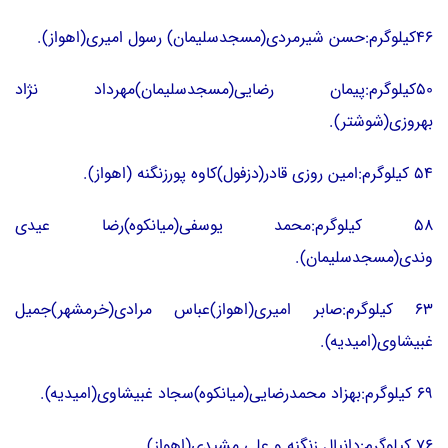
46کیلوگرم:حسن شیرمردی(مسجدسلیمان) رسول امیری(اهواز).
50کیلوگرم:پیمان رضایی(مسجدسلیمان)مهرداد نژاد
بهروزی(شوشتر).
54 کیلوگرم:امین روزی قادر(دزفول)کاوه پورزنگنه (اهواز).
58 کیلوگرم:محمد یوسفی(میانکوه)رضا عیدی
وندی(مسجدسلیمان).
63 کیلوگرم:صابر امیری(اهواز)عباس مرادی(خرمشهر)جمیل
غبیشاوی(امیدیه).
69 کیلوگرم:بهزاد محمدرضایی(میانکوه)سجاد غبیشاوی(امیدیه).
76 کیلوگرم:دانیال زنگنه و علی مشیدی(اهواز).