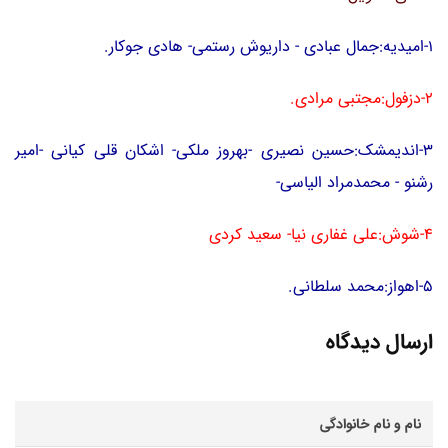
1-امیدیه:جمال عبادی - داریوش رستمی- هادی جوکار.
2-دزفول:مجتبی مرادی.
3-اندیمشک:حسین نصیری -بهروز ملکی- اشکان قلی کیانی -امیر
رشنو - محمدمراد الیاسی-
4-شوش:علی غفاری نیا- سعید کردی
5-اهواز:محمد سلطانی.
ارسال دیدگاه