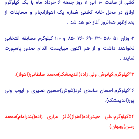
کشی از ساعت 10 الی 11 روز جمعه 6 خرداد ماه با یک کیلوگرم
ارفاق در محل خانه کشتی شماره یک اهوازانجام و مسابقات از
بعدازظهر همانروز آغاز خواهد شد .
2-اوزان 50 -58 -63 -69 -76 -85 و 100 کیلوگرم مسابقه انتخابی
نخواهند داشت و از هم اکنون میبایست اقدام صدور پاسپورت
نمایند .
42کیلوگرم:کیانوش ولی زاده(اندیمشک)محمد سلطانی(اهواز).
46کیلوگرم:احسان ساعدی فرد(شوش)حسین نصیری و ایوب ولی
پور(اندیمشک).
54کیلوگرم:علی حیدرزاده(اهواز)فائز عراری زاده(بندرامام)محمد
رسن(بهبهان)