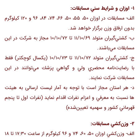
1- اوزان و شرايط سني مسابقات:
الف- مسابقات در اوزان 50، 55، 50، 66، 74، 84، 96 و 120 كيلوگرم
بدون ارفاق وزن برگزار خواهد شد.
ب- كشتي‌گيران متولد 11/10/69 تا 10/10/72 مجاز به شركت در اين
مسابقات مي‌باشند.
ج- كشتي‌گيران متولد 11/10/72 تا 10/10/73 (يكسال كوچكتر) فقط
با رضايت‌نامه محضري ولي و گواهي پزشك مي‌توانند در اين
مسابقات شركت نمايند.
د- هر استان مجاز است با توجه به آمار ليست ارسالی به هیئت
ها نسبت به معرفي و اعزام نفرات اقدام نمايد (نفرات اول تا پنجم
قهرماني كشور و سهميه تعيين‌شده)
2- وزن‌كشي مسابقات:
الف- وزن‌كشي اوزان 50، 60، 74 و 96 كيلوگرم از ساعت 17:30 تا 18