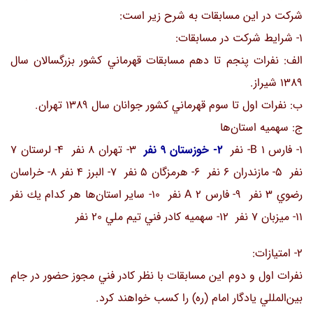
شركت در اين مسابقات به شرح زير است:
1- شرايط شركت در مسابقات:
الف: نفرات پنجم تا دهم مسابقات قهرماني كشور بزرگسالان سال
1389 شيراز.
ب: نفرات اول تا سوم قهرماني كشور جوانان سال 1389 تهران.
ج: سهميه استان‌ها
1- فارس B 1- نفر
2- خوزستان 9 نفر
3- تهران 8 نفر 4- لرستان 7
نفر 5- مازندران 6 نفر 6- هرمزگان 5 نفر 7- البرز 4 نفر 8- خراسان
رضوي 3 نفر 9- فارس A 2 نفر 10- ساير استان‌ها هر كدام يك نفر
11- ميزبان 7 نفر 12- سهميه كادر فني تيم ملي 20 نفر
2- امتيازات:
نفرات اول و دوم اين مسابقات با نظر كادر فني مجوز حضور در جام
بين‌المللي يادگار امام (ره) را كسب خواهند كرد.