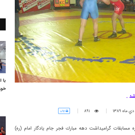
با 
خوز
 ماه 1389
891
چاپ
 مسابقات گراميداشت دهه مبارك فجر جام يادگار امام (ره)