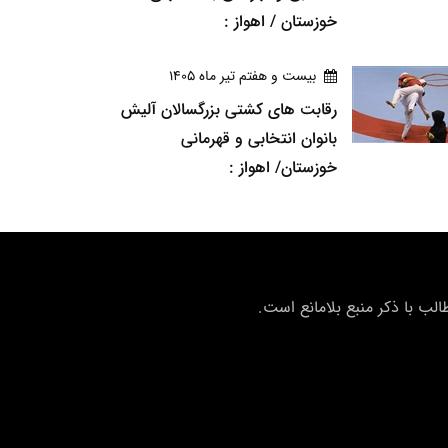
خوزستان / اهواز :
بيست و هفتم تير ماه 1405
رقابت های کشتی بزرگسالان آلیش
بانوان انتخابی و قهرمانی
خوزستان/ اهواز :
ب با ذکر منبع بلامانع است.