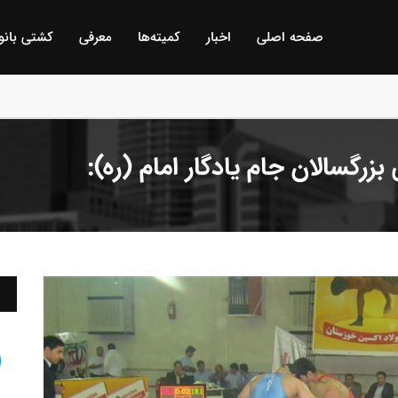
صفحه اصلی
اخبار
كمیته‌ها
معرفی
كشتی بانو
 گمیجی و غضنفر بیلگه / ترکیه :
رگسالان جام یادگار امام (ره):