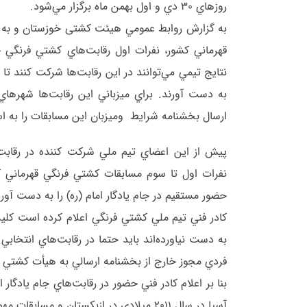
روزهاي 30 دي و اول بهمن ماه برگزار مي‌شود.
به گزارش روابط عمومي هیئت کشتی خوزستان و به ن
نتايج تيمي مي‌توانند در اين رقابت‌ها شركت كنند تا 
به دست آورند. براي ميزباني اين رقابت‌ها شهرها
ارسال بخشنامه شرايط وميزبان اين مسابقات را به است
پيش از اين اعضاي تيم ملي شركت كننده در رقابت
نفرات اول تا سوم مسابقات كشتي فرنگي قهرماني كش
حضور مستقيم در جام يادگار امام (ره) را به دست آورده
كادر فني تيم ملي كشتي فرنگي اعلام كرده است كليه ك
به دست نياورده‌اند بايد حتما در رقابت‌هاي انتخاب
فردي مجوز خارج از بخشنامه ارسالي به هيأت كشتي 
بنا بر اعلام كادر فني حضور در رقابت‌هاي جام يادگار 
آسيا در سال 2011 ميلادي در ازبكستان و مسابقات مهم بين‌المللي در سال آينده خواهد بود.