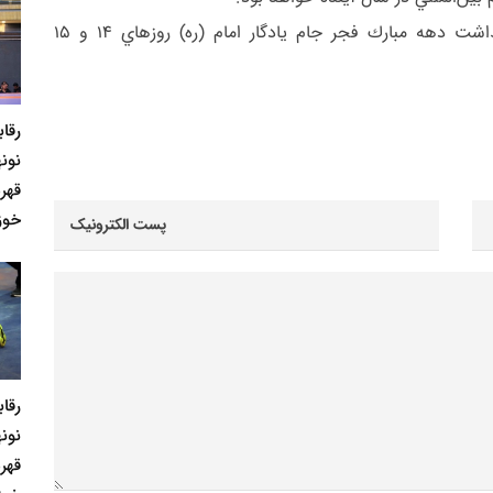
سي و يكمين دوره رقابت‌هاي كشتي فرنگي گراميداشت دهه مبارك فجر جام يادگار امام (ره) روزهاي 14 و 15
رقا
نونه
قهر
خوز
رقا
نونه
قهر