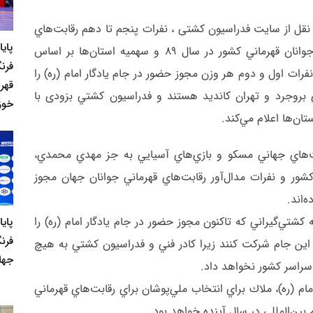
قل از سایت فدراسیون کشتی ، نفرات پنجم تا دهم رقابت‌هاي
پای
قهرماني كشور، نفرات اول رقابت‌هاي كشتي فرنگي جوانان قهرماني كشور در سال 89 و سهميه استان‌ها بر اساس
فرنگ
نفرات اول و دوم هر وزن مجوز حضور در جام يادگار امام (ره) را
قهر
ي بروجرد و تهران كانديد هستند و فدراسيون كشتي بزودی با
خوز
ان‌ها اعلام مي‌كند.
‌هاي جهاني مسكو و بازي‌هاي آسيايي به جز مهدي محمدي،
ور و نفرات مدال‌آور رقابت‌هاي قهرماني جوانان جهان مجوز
‌اند.
شتي‌گيراني كه تاكنون مجوز حضور در جام يادگار امام (ره) را
پای
فرن
ي اين جام شركت كنند زيرا كادر فني و فدراسيون كشتي به هيچ
جها
سراسر كشور نخواهد داد.
امام (ره)، ملاك براي انتخاب ملي‌پوشان براي رقابت‌هاي قهرماني