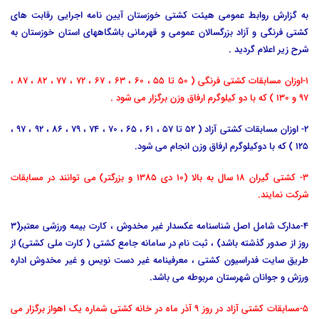
به گزارش روابط عمومی هیئت کشتی خوزستان آیین نامه اجرایی رقابت های
کشتی فرنگی و آزاد بزرگسالان عمومی و قهرمانی باشگاههای استان خوزستان به
شرح زیر اعلام گردید .
1-اوزان مسابقات کشتی فرنگی ( 50 تا 55 ، 60 ، 63 ، 67 ، 72 ، 77 ، 82 ، 87 ،
97 و 130 ) که با دو کیلوگرم ارفاق وزن برگزار می شود .
2- اوزان مسابقات کشتی آزاد ( 52 تا 57 ، 61 ، 65 ، 70 ، 74 ، 79 ، 86 ، 92 ، 97 ،
125 ) که با دوکیلوگرم ارفاق وزن انجام می شود.
3- کشتی گیران 18 سال به بالا (10 دی 1385 و بزرگتر) می توانند در مسابقات
شرکت نمایند.
4-مدارک شامل اصل شناسنامه عکسدار غیر مخدوش ، کارت بیمه ورزشی معتبر(3
روز از صدور گذشته باشد) ، ثبت نام در سامانه جامع کشتی ( کارت ملی کشتی) از
طریق سایت فدراسیون کشتی ، معرفینامه غیر دست نویس و غیر مخدوش اداره
ورزش و جوانان شهرستان مربوطه می باشد.
5-مسابقات کشتی آزاد در روز ۹ آذر ماه در خانه کشتی شماره یک اهواز برگزار می