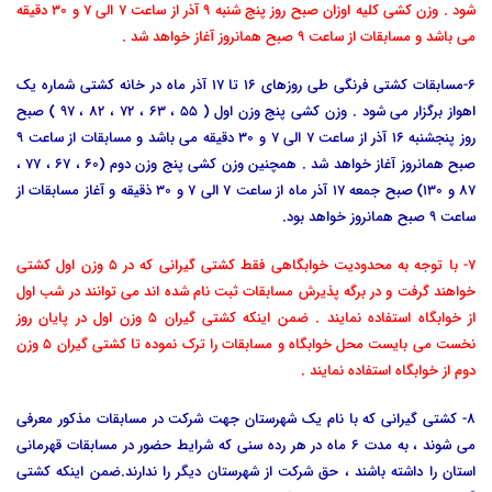
شود . وزن کشی کلیه اوزان صبح روز پنج شنبه ۹ آذر از ساعت 7 الی 7 و 30 دقیقه
می باشد و مسابقات از ساعت 9 صبح همانروز آغاز خواهد شد .
6-مسابقات کشتی فرنگی طی روزهای 16 تا 17 آذر ماه در خانه کشتی شماره یک
اهواز برگزار می شود . وزن کشی پنج وزن اول ( 55 ، 63 ، 72 ، 82 ، 97 ) صبح
روز پنجشنبه 16 آذر از ساعت 7 الی 7 و 30 دقیقه می باشد و مسابقات از ساعت 9
صبح همانروز آغاز خواهد شد . همچنین وزن کشی پنج وزن دوم (60 ، 67 ، 77 ،
87 و 130) صبح جمعه 17 آذر ماه از ساعت 7 الی 7 و 30 ذقیقه و آغاز مسابقات از
ساعت 9 صبح همانروز خواهد بود.
7- با توجه به محدودیت خوابگاهی فقط کشتی گیرانی که در 5 وزن اول کشتی
خواهند گرفت و در برگه پذیرش مسابقات ثبت نام شده اند می توانند در شب اول
از خوابگاه استفاده نمایند . ضمن اینکه کشتی گیران 5 وزن اول در پایان روز
نخست می بایست محل خوابگاه و مسابقات را ترک نموده تا کشتی گیران 5 وزن
دوم از خوابگاه استفاده نمایند .
8- کشتی گیرانی که با نام یک شهرستان جهت شرکت در مسابقات مذکور معرفی
می شوند ، به مدت 6 ماه در هر رده سنی که شرایط حضور در مسابقات قهرمانی
استان را داشته باشند ، حق شرکت از شهرستان دیگر را ندارند.ضمن اینکه کشتی