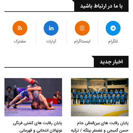
با ما در ارتباط باشید
تلگرام
اینستاگرام
آپارات
مشترک
اخبار جدید
پایان رقابت های بین‌المللی جام
پایان رقابت های کشتی فرنگی
حسن گمیجی و غضنفر بیلگه / ترکیه
نونهالان انتخابی و قهرمانی