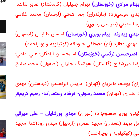
خوز
هنام مرادي (خوزستان)
بهرام جليليان (كرمانشاه) صابر شاهد-
ي موسي‌زاده (مازندران) رضا همتي (لرستان) محمد غلامي
رضا معيني (خراسان رضوي)
دي زيدوند- پيام بويري (خوزستان)
احسان طالبيان (اصفهان)
 مهدي عطارد (قم) مصطفي جاودانه (كهكيلويه و بويراحمد)
 اميرحسين نرگسي (خوزستان)
اميرحسين آزادگان- علي امامي-
 عليرضا ميرشفيع (گلستان) هوشنگ جليلي (اصفهان) محمدصادق
ازندران) يوسف قادريان (تهران) ادريس ابراهيمي (كردستان) مهدي
 علياري (تهران)
محمد رسولي- فرشاد رستمي‌كيا- رحيم كريم‌فر
مهدي پورشايان – علي ميرالي
ضل بربط (همدان) مجيد عصري (اردبيل) مهدي زودآشنا- مجيد
 (كهكيلويه و بويراحمد)