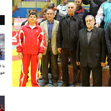
با 
خوز