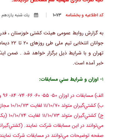
کد اطلاعیه و بخشنامه
1073
يك شنبه يازدهم دي 
به گزارش روابط عمومی هیئت کشتی خوزستان ، فدراس
تهران و با شرایط ذیل برگزار خواهد شد . ضمن اینکه
خبر آمده است.
1
- اوزان و شرايط سني مسابقات:
الف) مسابقات در اوزان 50- 55- 60- 66- 74- 84- 96 و 120 كيلوگرم بدون ارفاق وزن برگزار خواهد شد.
ب) كشتي‌گيران متولد 11/10/70 لغايت 10/10/73 مجاز به شركت در اين مسابقات مي‌باشند.
ج) كشتي
مي‌توانند در اين مسابقات شركت نمايند. (كشتي‌گيران
صفحه توضيحات مي‌توانند در مسابقات شركت نمايند