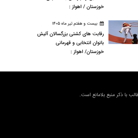
خوزستان / اهواز :
بيست و هفتم تير ماه 1405
رقابت های کشتی بزرگسالان آلیش
بانوان انتخابی و قهرمانی
خوزستان/ اهواز :
ب با ذکر منبع بلامانع است.