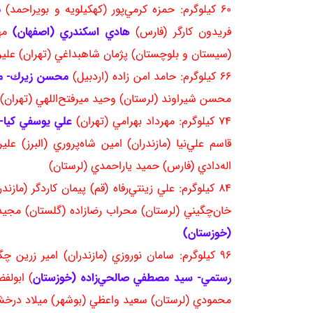
60 كيلوگرم: حمزه كرمي‌پور (كهكيلويه و بويراحمد)
ب
فريدون كارگر (فارس)
هادي اسكندري (اصفهان)
مهد
(سيستان و بلوچستان) پژمان شاهبداغي (تهران) علي
66 كيلوگرم: حامد امن زاده (اردبيل)
محسن زيرك- مه
محسن شيراوند (لرستان) وحيد ميرفتح‌اللهي (تهران)
74 كيلوگرم: مهرداد بهرامي (تهران)
علي يوسفي كيا-
قاسم علي‌نيا (مازندران) امين شاه‌پروري (البرز)
اله‌دادي (فارس) حميد ياراحمدي (لرستان)
84 كيلوگرم: علي زينتي‌رفاه (قم) پيمان كاردگر (م
خان‌چگيني (لرستان) محراب رضازاده (گلستان) مجيد
(خوزستان)
96 كيلوگرم: سامان نوروزي (مازندران) امير زرين چگيني- پوريا معصوم‌زاده (تهران)
رستمي- سيد مصطفي صالحي‌زاده (خوزستان
) ابولف
محمودي (لرستان) سعيد واعظي (بوشهر) ميلاد درخشي