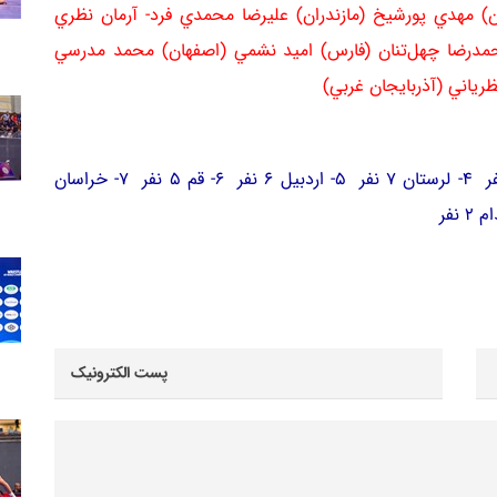
هران) مهدي پورشيخ (مازندران) عليرضا محمدي فرد- آرمان نظري
حمدرضا چهل‌تنان (فارس) اميد نشمي (اصفهان) محمد مدرسي
رياني (آذربايجان غربي)
2- مازندران 9 نفر 3- تهران 8 نفر 4- لرستان 7 نفر 5- اردبيل 6 نفر 6- قم 5 نفر 7- خراسان