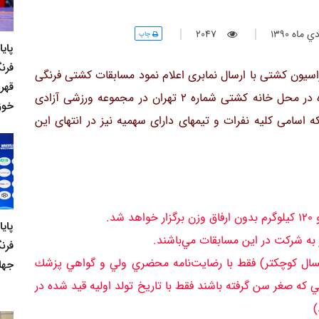
ماه 1390
2047
چاپ
پای
فرنگ
یون کشتی با ارسال نمابری اعلام نمود مسابقات کشتی فرنگی
قهر
جوانان انتخابی تیم ملی طی روزهای 20 تا 22 دیماه در محل خانه کشتی شماره 2 تهران در مجموعه ورزشی آزادی
خوز
 اسامی کلیه نفرات و تیمهای دارای سهمیه نیز در انتهای این
پای
فرن
‌گيران متولد 11/10/73 لغايت 10/10/74 (يكسال كوچكتر) فقط با رضايت‌نامه محضري ولي و گواهي پزشك
جها
ي كه صغر سن گرفته باشند فقط با تاريخ تولد اوليه قيد شده در
)