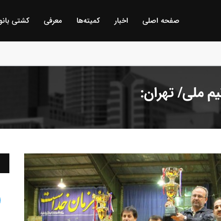
صفحه اصلی
اخبار
كمیته‌ها
معرفی
كشتی بانو
 گمیجی و غضنفر بیلگه / ترکیه :
م ملی/ تهران: