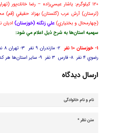
120 كيلوگرم: ياشار عيسي‌زاده – رضا خانك‌پور (ت
(لرستان) آرش عرب (گلستان) بهزاد حقيقي (قم) م
(چهارمحال و بختياري)
علي زنگنه (خوزستان)
اديان نظ
سهميه استان‌ها به شرح ذيل اعلام مي‌ شود:
1- خوزستان 10 نفر
رضوي 4 نفر 8- فارس 3 نفر 9- ساير استان‌ها هر كدام 2 نفر
ارسال دیدگاه