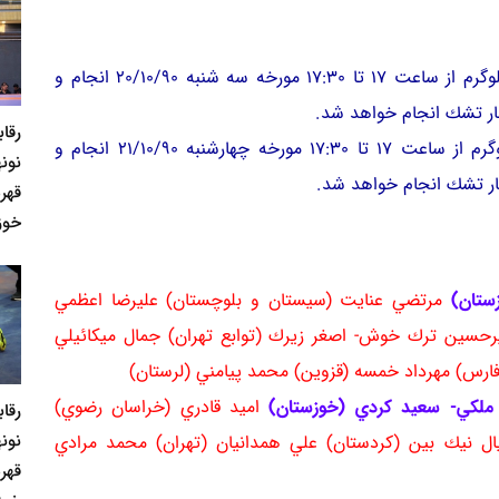
الف) وزن‌كشي گروه اول اوزان 50- 55- 60 و 66 كيلوگرم از ساعت 17 تا 17:30 مورخه سه شنبه 20/10/90 انجام و
رقا
ب) وزن‌كشي گروه دوم اوزان 74-84-96 و 120 كيلوگرم از ساعت 17 تا 17:30 مورخه چهارشنبه 21/10/90 انجام و
نونه
قهر
خوز
زستان)
مرتضي عنايت (سيستان و بلوچستان) عليرضا اعظمي
ميرحسين ترك خوش- اصغر زيرك (توابع تهران) جمال ميكائيلي
فارس) مهرداد خمسه (قزوين) محمد پيامني (لرستان)
ز ملكي- سعيد كردي (خوزستان)
اميد قادري (خراسان رضوي)
رقا
نونه
نيال نيك بين (كردستان) علي همدانيان (تهران) محمد مرادي
قهر