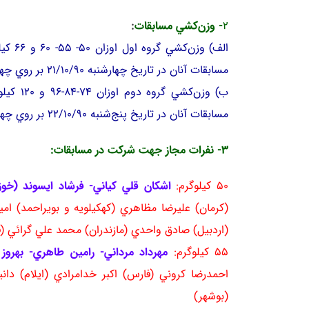
2
- وزن‌كشي مسابقات
:
مسابقات آنان در تاريخ چهارشنبه 21/10/90 بر روي چهار تشك انجام خواهد شد.
مسابقات آنان در تاريخ پنج‌شنبه 22/10/90 بر روي چهار تشك انجام خواهد شد.
3- نفرات مجاز جهت شركت در مسابقات:
50 كيلوگرم:
اشكان قلي كياني- فرشاد ايسوند (خو
(كرمان) عليرضا مظاهري (كهكيلويه و بويراحمد) ا
(اردبيل) صادق واحدي (مازندران) محمد علي گرائي (
55 كيلوگرم:
مهرداد مرداني- رامين طاهري- بهرو
احمدرضا كروني (فارس) اكبر خدامرادي (ايلام) دا
(بوشهر)