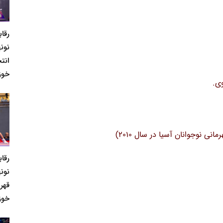
رقا
نونه
انت
خوز
رقا
نونه
قهر
خوز