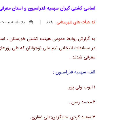
اسامی کشتی گیران سهمیه فدراسیون و استان معرفی
کد هیأت های شهرستانی
668
يك شنبه بيست و ي
به گزارش روابط عمومی هیئت کشتی خوزستان ، اسا
معرفی شدند .
الف؛ سهمیه فدراسیون :
1-ایوب ولی پور.
2-محمد رسن .
3-سعید کردی -جایگزین:علی غفاری.