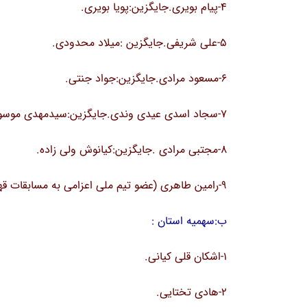
4-پیام بویری.جایگزین:پویا بویری.
5-علی شریفی.جایگزین :میلاد محدودی.
6-مسعود مرادی.جایگزین:جواد جنتی.
7-سجاد اسدی عیدی وندی.جایگزین:سیدمهدی موسوی.
8-مجتبی مرادی .جایگزین:کیانوش ولی زاده.
9-رامین طاهری (عضو تیم ملی اعزامی به مسابقات قهرمانی نوجوانان آسیا در سال 2010)
ب:سهمیه استان :
1-اشکان قلی کیانی.
2-هادی تختایی.