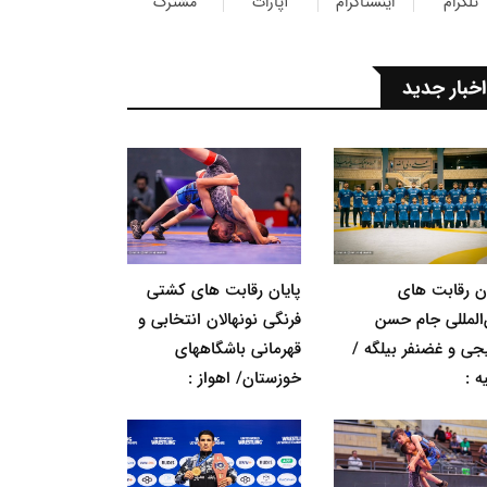
تلگرام
اینستاگرام
آپارات
مشترک
اخبار جدید
ان رقابت های
پایان رقابت های کشتی
‌المللی جام حسن
فرنگی نونهالان انتخابی و
جی و غضنفر بیلگه /
قهرمانی باشگاههای
ه :
خوزستان/ اهواز :