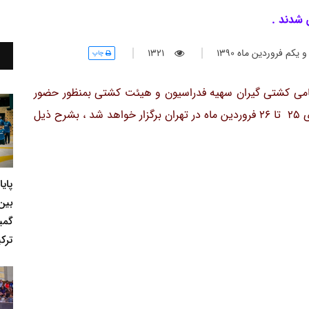
 شدند .
كم فروردين ماه 1390
1321
چاپ
می کشتی گیران سهیه فدراسیون و هیئت کشتی بمنظور حضور
در مسابقات انتخابی تیم ملی نوجوانان که طی روزهای 25 تا 26 فروردین ماه در تهران برگزار خواهد شد ، بشرح ذیل
پای
بین
گمی
ترکی