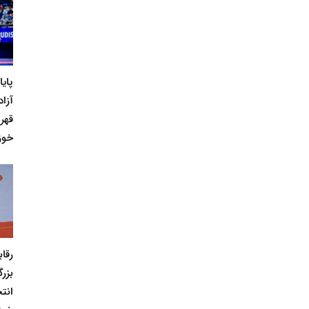
پای
آزاد
قهر
خوز
رقا
بزر
انت