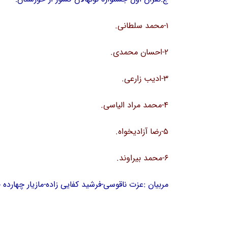
1-محمد سلطانی.
2-احسان محمدی.
3-ادیب زارعی.
4-محمد مراد الیاسی.
5-رضا آزادیخواه.
6-محمد بیراوند.
مربیان :عزت ناقوسی-فرشید کفایی زاده-مازیار چهارده