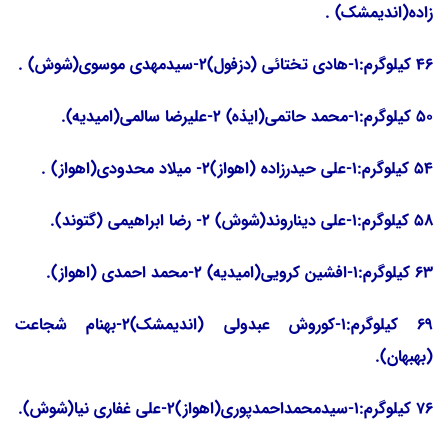
زاده(اندیمشک) .
46 کیلوگرم:1-هادی تختائی (دزفول)2-سیدمهدی موسوی(شوش) .
50 کیلوگرم:1-محمد حاتمی(ایذه) 2-علیرضا سالمی(امیدیه).
54 کیلوگرم:1-علی حیدرزاده (اهواز)2- میلاد محدودی(اهواز) .
58 کیلوگرم:1-علی دیناروند(شوش) 2- رضا ابراهیمی (گتوند).
63 کیلوگرم:1-افشین کرویی(امیدیه) 2-محمد احمدی (اهواز).
69 کیلوگرم:1-کوروش عبدولی (اندیمشک)2-بهنام شجاعت
(بهبهان).
76 کیلوگرم:1-سیدمحمداحمدپوری(اهواز)2-علی غفاری نیا(شوش).