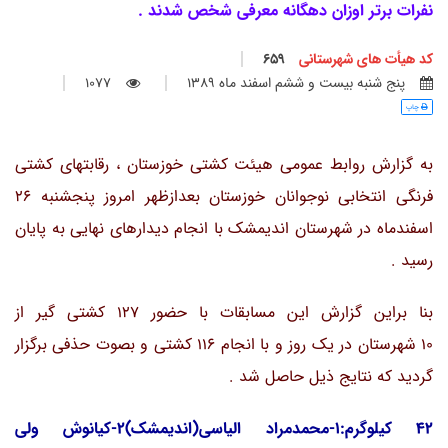
نفرات برتر اوزان دهگانه معرفی شخص شدند .
کد هیأت های شهرستانی
659
پنج شنبه بيست و ششم اسفند ماه 1389
1077
چاپ
به گزارش روابط عمومی هیئت کشتی خوزستان ، رقابتهای کشتی
فرنگی انتخابی نوجوانان خوزستان بعدازظهر امروز پنجشنبه 26
اسفندماه در شهرستان اندیمشک با انجام دیدارهای نهایی به پایان
رسید .
بنا براین گزارش این مسابقات با حضور 127 کشتی گیر از
10 شهرستان در یک روز و با انجام 116 کشتی و بصوت حذفی برگزار
گردید که نتایج ذیل حاصل شد .
42 کیلوگرم:1-محمدمراد الیاسی(اندیمشک)2-کیانوش ولی