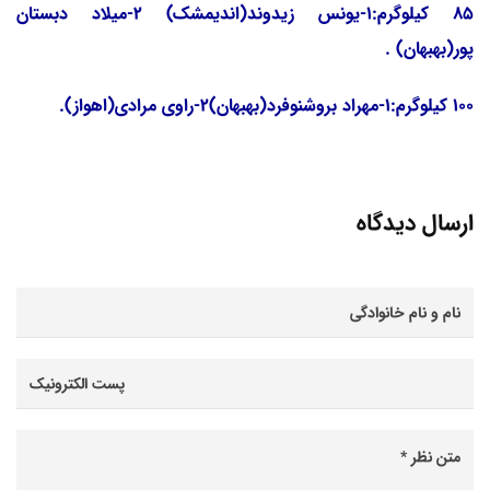
85 کیلوگرم:1-یونس زیدوند(اندیمشک) 2-میلاد دبستان
پور(بهبهان) .
100 کیلوگرم:1-مهراد بروشنوفرد(بهبهان)2-راوی مرادی(اهواز).
ارسال دیدگاه