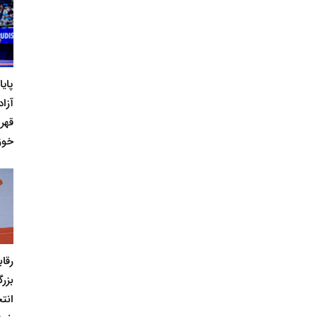
پای
آزاد
قهر
خوز
رقا
بزر
انت