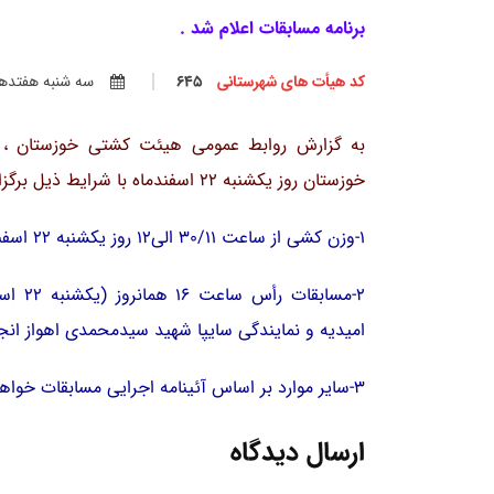
برنامه مسابقات اعلام شد .
کد هیأت های شهرستانی
645
سه شنبه هفتدهم ا
به گزارش روابط عمومی هیئت کشتی خوزستان ، م
خوزستان روز یکشنبه 22 اسفندماه با شرایط ذیل برگزار خواهد شد .
1-وزن کشی از ساعت 30/11 الی12 روز یکشنبه 22 اسفندماه در محل خانه کشتی شماره یک اهواز میباشد .
2-مسا
امیدیه و نمایندگی سایپا شهید سیدمحمدی اهواز انج
3-سایر موارد بر اساس آئینامه اجرایی مسابقات خواهد بود .
ارسال دیدگاه