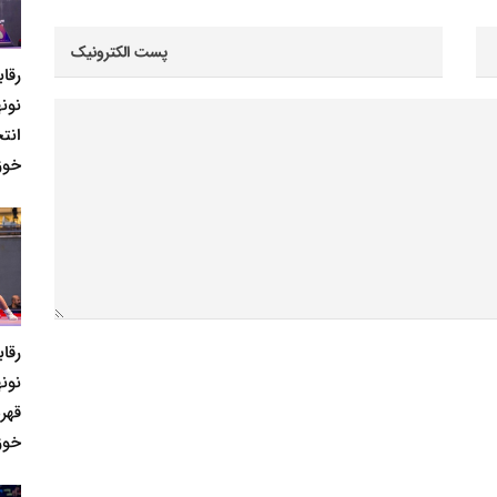
رقا
نونه
انت
خوز
رقا
نونه
قهر
خوز