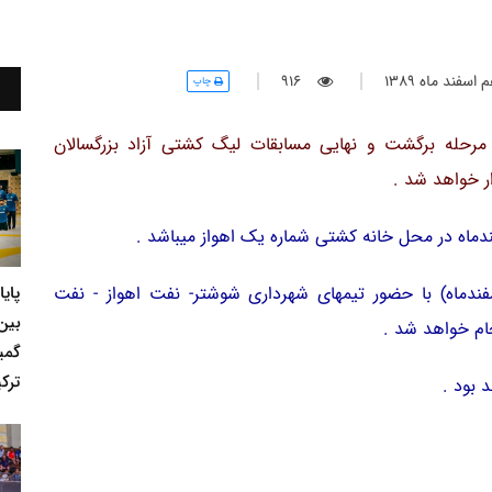
سفند ماه 1389
916
چاپ
رحله برگشت و نهایی مسابقات لیگ کشتی آزاد بزرگسالان
پای
بقات رأس ساعت 16 همانروز (یکشنبه 22 اسفندماه) با حضور تیمهای شهرداری شوشتر- نفت اهواز - نفت
بین
ام خواهد شد .
گمی
ترکی