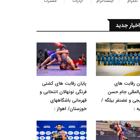
تلگرام
اینستاگرام
آپارات
مشترک
اخبار جدید
ان رقابت های
پایان رقابت های کشتی
‌المللی جام حسن
فرنگی نونهالان انتخابی و
جی و غضنفر بیلگه /
قهرمانی باشگاههای
ه :
خوزستان/ اهواز :