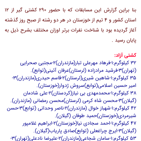
بنا براین گزارش این مسابقات که با حضور 290 کشتی گیر از 12
استان کشور و 4 تیم از خوزستان در هر دو رشته از صبح روز گذشته
آغاز گردیده بود با شناخت نفرات برتر اوزان مختلف بشرح ذیل به
پایان رسید .
کشتی آزاد:
32 کیلوگرم:1-فرهاد مهرعلی تبار(مازندران)2-مجتبی صحرایی
(تهران)3-فرشید مرادزاده (لرستان)عرفان آئینی(توابع).
35 کیلوگرم:1-شاهین شیری(لرستان)2-قاسم حیدری(مازندران)3-
امیر حسین اسلامی(توابع)سروش ژدوار(خوزستان).
38 کیلوگرم:1-محمدمهدی بی نیاز(کردستان)2-علی شادمان
(گیلان)3-محسن شاه کرمی (لرستان)محسن رمضانی (مازندران).
42 کیلوگرم:1-شهباز خوال (مازندران)2-ناصر وحدانی (توابع)3-حسن
شیرمردی(خوزستان)حمید طوفان (گیلان).
47 کیلوگرم:1-
احمد سجادی نیا(خوزستان)2-ابراهیم غلامپور
(گیلان)3-ایرج چراغعلی (توابع)صادق پاریاب(گیلان).
53 کیلوگرم:1-سامان شجاعی(مازندران)2-علیرضا نادعلی(تهران)3-