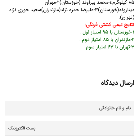
85 کیلوگرم:1-
محمد بیراوند (خوزستان)2-مهران
دیناروند(خوزستان)3-علیرضا حمزه نژاد(مازندران)سعید حوری نژاد
(تهران).
نتایج تیمی کشتی فرنگی:
1-خوزستان با 95 امتیاز اول .
2-مازندران با 85 امتیاز دوم .
3-تهران با 63 امتیاز سوم.
ارسال دیدگاه