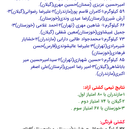
امیرحسین عزیزی (سمنان)حسین مهری(گیلان).
59 کیلوگرم:
1-کامران قاسم پور(مازندران)2-علیرضا رضوانی(گیلان)3-
آرش شیری(لرستان)رضا عیدی وندی(خوزستان).
66 کیلوگرم:1- شاهین مهری (تهران)2-احمد غلامی (خوزستان)3-
جمیل غبیشاوی(خوزستان)معین شفقی (گیلان).
73 کیلوگرم:1-محمدجواد طالبی دارابی (مازندران)2-خشایار
شیرمرادی(تهران)3-علیرضا عالیشوندی(فارس)حسن
فرهادی(خوزستان)
85 کیلوگرم:1-حسین شهبازی(تهران)2-
سیدامیرحسین میر
باباشاهی(گیلان)3-امیر رضا امیری(لرستان)علی اصغر
اکبری(مازندران).
نتایج تیمی کشتی آزاد:
1-مازندران با 80 امتیاز اول.
2-گیلان با 74 امتیاز دوم .
3-خوزستان با 67 امتیاز سوم .
کشتی فرنگی:
32 کیلوگرم :1-جلال چرخشت(سیستان و بلوچستان)2-ناصر