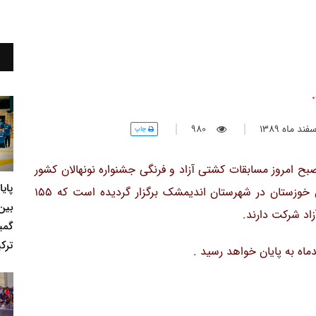
د ماه 1389
980
چاپ
ح امروز مسابقات کشتی آزاد و فرنگی جشنواره نونهالان کشور
پای
با حضور 11 استان از سراسر کشور و 4 تیم از استان خوزستان در شهرستان اندیمشک برگزار گردیده است که 155
بین
گمی
ترکی
اه به پایان خواهد رسید .