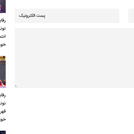
رقا
نونه
انت
خوز
رقا
نونه
قهر
خوز