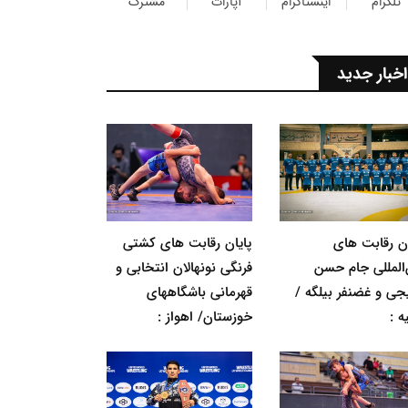
تلگرام
اینستاگرام
آپارات
مشترک
اخبار جدید
ان رقابت های
پایان رقابت های کشتی
‌المللی جام حسن
فرنگی نونهالان انتخابی و
جی و غضنفر بیلگه /
قهرمانی باشگاههای
ه :
خوزستان/ اهواز :