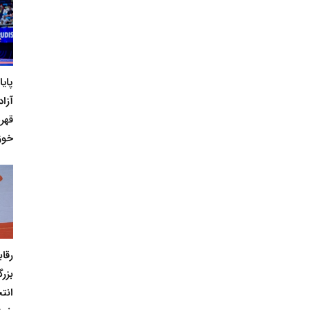
پای
آزاد
قهر
خوز
رقا
بزر
انت