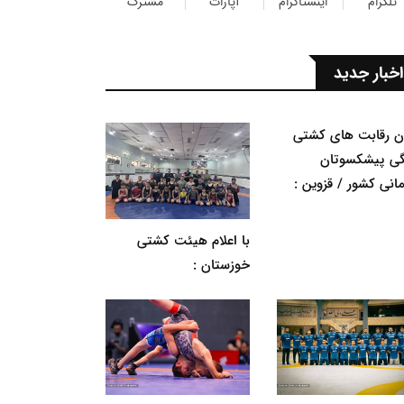
تلگرام
اینستاگرام
آپارات
مشترک
اخبار جدید
ان رقابت های کشتی
گی پیشکسوتان
مانی کشور / قزوین :
با اعلام هیئت کشتی
خوزستان :