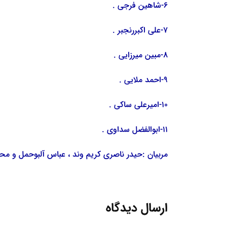
6-شاهین فرجی .
7-علی اکبررنجبر .
8-مبین میرزایی .
9-احمد ملایی .
10-امیرعلی ساکی .
11-ابوالفضل سداوی .
مربیان :حیدر ناصری کریم وند ، عباس آلبوحمل و مح
ارسال دیدگاه