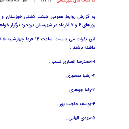
کد هیأت های شهرستانی
27333
سه شنبه چهارم 
به گزارش روابط عمومی هیئت کشتی خوزستان و بم
روزهای 6 و 7 آذرماه در شهرستان بروجرد برگزار خواهد شد، نمایندگان استان خوزستان به شرح زیر معرفی شدند .
این
داشته باشند .
1-احمدرضا انصاری نسب .
2-ارشیا منصوری.
3-رضا جوهری .
4-یوسف حاجت پور .
5-مهدی الهایی .