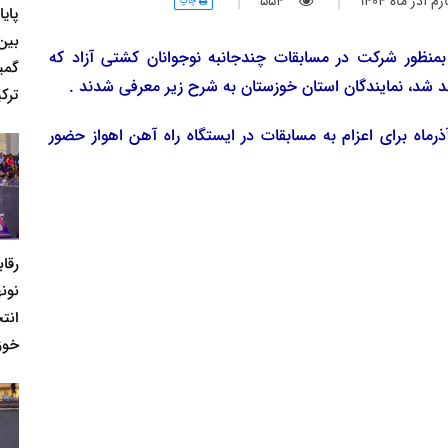
آذر ماه 1404
554
چاپ
پای
بین
نظور شرکت در مسابقات چندجانبه نوجوانان کشتی آزاد که
گمی
ترکی
 نفرات می بایست ساعت 14 فردا چهارشنبه 5 آذرماه برای اعزام به مسابقات در ایستگاه راه آهن اهواز حضور
رقا
نونه
انت
خوز