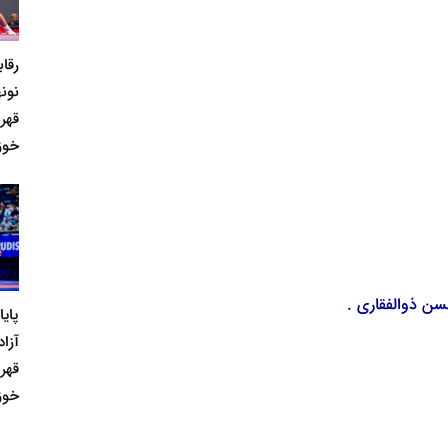
رقا
نونه
قهر
خوز
سن ذوالفقاری .
پای
آزاد
قهر
خوز