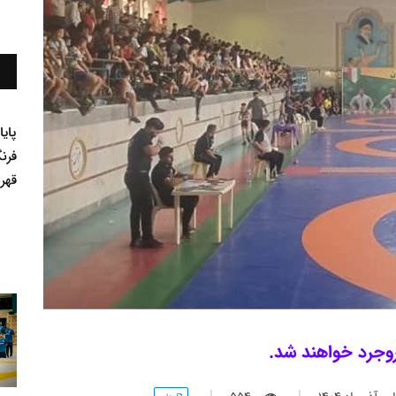
پای
فرن
قهر
روجرد خواهند شد.