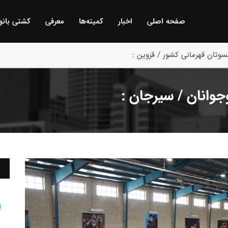
صفحه اصلی
اخبار
كمیته‌ها
معرفی
كشتی بانو
وتان قهرمانی کشور / قزوین :
جوانان / سیرجان :