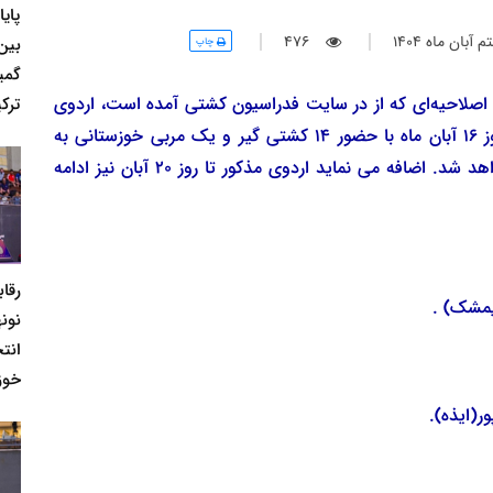
پای
بان ماه 1404
476
بین
چاپ
گمی
صلاحیه‌ای که از در سایت فدراسیون کشتی آمده است، اردوی
ترکی
تیم ملی کشتی فرنگی نوجوانان کشورمان از صبح روز 16 آبان ماه با حضور 14 کشتی گیر و یک مربی خوزستانی به
شرح زیر در شهرستان سیرجان استان کرمان آغاز خواهد شد. اضافه می نماید اردوی مذکور تا روز 20 آبان نیز ادامه
رقا
نونه
انت
خوز