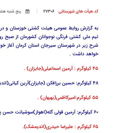
کد هیأت های شهرستانی
27306
پنج شنبه هشتم آ
به گزارش روابط عمومی هیئت کشتی خوزستان و در ا
خواهد داشت .
45 کیلوگرم : آرمین اسماعیلی(جایزان) .
48 کیلوگرم: حسین برزافکن (جایزان)آرین کیانی(اندیمشک) .
55 کیلوگرم:امیرکاظمی(بهبهان) .
60 کیلوگرم: آرمین قولی گله(اهواز)سوشیانت حسن پور(ایذه).
65 کیلوگرم : علیرضا حیدری(اندیمشک).