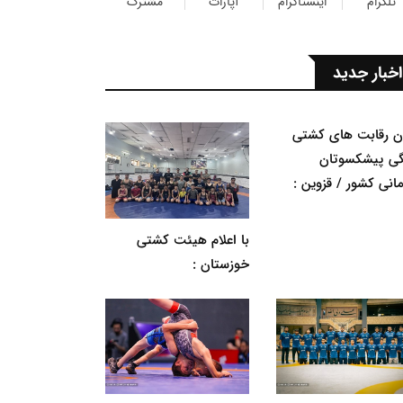
تلگرام
اینستاگرام
آپارات
مشترک
اخبار جدید
ان رقابت های کشتی
گی پیشکسوتان
مانی کشور / قزوین :
با اعلام هیئت کشتی
خوزستان :