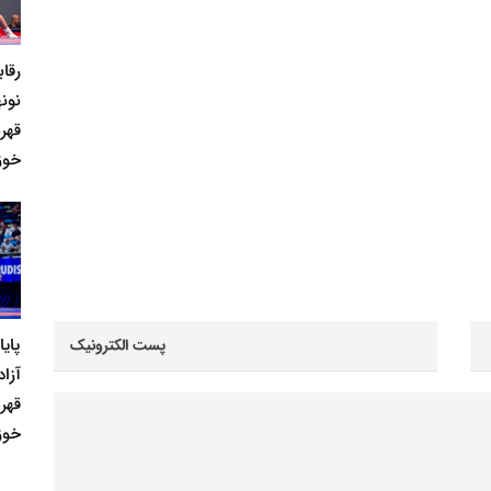
رقا
نونه
قهر
خوز
پای
آزاد
قهر
خوز