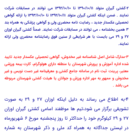
2-کشتی گیران متولد 1390/10/11 تا 1392/10/10 می توانند در مسابقات شرکت
نمایند . ضمن اینکه کشتی گیران متولد 1392/10/11 تا 1393/10/10 با ارائه گواهی
تحصیلی عکسدار جدید ، رضایت نامه محضری ولی و گواهی پزشکی به همراه بند
3 همین بخشنامه ، می توانند در مسابقات شرکت نمایند. ضمناٌ کشتی گیران اوزان
27 و 29 می بایست با هر شرایطی از سنین فوق رضایتنامه محضری ولی ارائه
نمایند.
3-مدارک شامل اصل شناسنامه غیر مخدوش، گواهی تحصیلی عکسدار جدید تایید
شده اداره آموزش و پرورش شهرستان یا منطقه دارای هولوگرام، کارت بیمه ورزشی
معتبر، پرینت ثبت نام در سامانه جامع کشتی و
معرفینامه غیر دست نویس و غیر
مخدوش و ممهور به مهر اداره ورزش و جوانان یا هیئت کشتی شهرستان مربوطه
می باشد .
4-به اطلاع می رساند به دلیل اینکه اوزان 27 و 29 به صورت
تشویقی برگزار می شود،تیم ها موظفند اسامی کشتی گیران اوزان
27 و 29 کیلوگرم خود را حداکثر تا روز پنجشنبه مورخ 6 شهریورماه
در لیستی جداگانه به همراه کد ملی و ذکر شهرستان به شماره