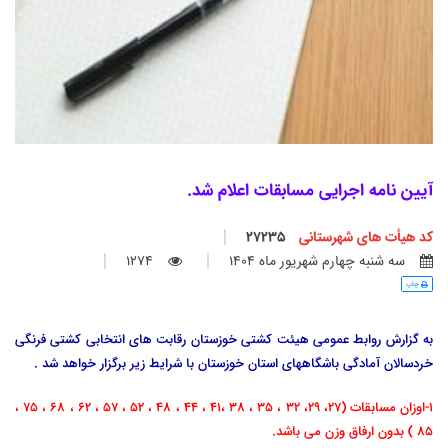
آیین نامه اجرایی مسابقات اعلام شد.
کد هیأت های شهرستانی
27235
سه شنبه چهارم شهريور ماه 1404
1274
چاپ
به گزارش روابط عمومی هیئت کشتی خوزستان رقابت های انتخابی کشتی فرنگی
خردسالان آمادگی باشگاههای استان خوزستان با شرایط زیر برگزار خواهد شد .
1-اوزان مسابقات
(27، 29، 32 ، 35 ، 38 ،41 ، 44 ، 48 ، 52 ، 57 ، 62 ، 68 ، 75 ،
85 ) بد
ون ارفاق وزن می باشد.