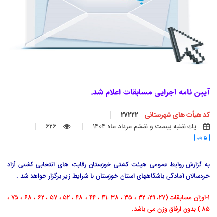
آیین نامه اجرایی مسابقات اعلام شد.
کد هیأت های شهرستانی
27222
يك شنبه بيست و ششم مرداد ماه 1404
626
چاپ
به گزارش روابط عمومی هیئت کشتی خوزستان رقابت های انتخابی کشتی آزاد
خردسالان آمادگی باشگاههای استان خوزستان با شرایط زیر برگزار خواهد شد .
1-اوزان مسابقات
(27، 29، 32 ، 35 ، 38 ،41 ، 44 ، 48 ، 52 ، 57 ، 62 ، 68 ، 75 ،
85 ) بد
ون ارفاق وزن می باشد.