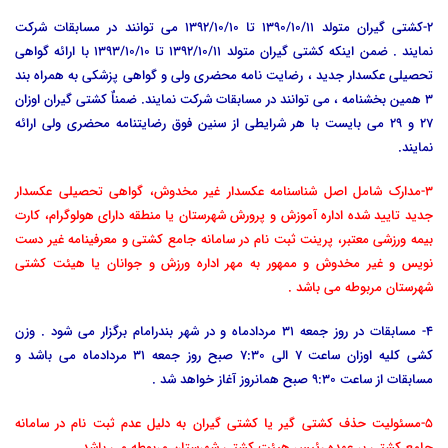
2-کشتی گیران متولد 1390/10/11 تا 1392/10/10 می توانند در مسابقات شرکت
نمایند . ضمن اینکه کشتی گیران متولد 1392/10/11 تا 1393/10/10 با ارائه گواهی
تحصیلی عکسدار جدید ، رضایت نامه محضری ولی و گواهی پزشکی به همراه بند
3 همین بخشنامه ، می توانند در مسابقات شرکت نمایند. ضمناٌ کشتی گیران اوزان
27 و 29 می بایست با هر شرایطی از سنین فوق رضایتنامه محضری ولی ارائه
نمایند.
3-مدارک شامل اصل شناسنامه عکسدار غیر مخدوش، گواهی تحصیلی عکسدار
جدید تایید شده اداره آموزش و پرورش شهرستان یا منطقه دارای هولوگرام، کارت
بیمه ورزشی معتبر، پرینت ثبت نام در سامانه جامع کشتی و
معرفینامه غیر دست
نویس و غیر مخدوش و ممهور به مهر اداره ورزش و جوانان یا هیئت کشتی
شهرستان مربوطه می باشد .
4- مسابقات در روز جمعه 31 مردادماه و در شهر بندرامام برگزار می شود . وزن
کشی کلیه اوزان ساعت 7 الی 7:30 صبح روز جمعه 31 مردادماه می باشد و
مسابقات از ساعت 9:30 صبح همانروز آغاز خواهد شد .
5-مسئولیت حذف کشتی گیر یا کشتی گیران به دلیل عدم ثبت نام در سامانه
جامع کشتی بر عهده رئیس هیئت کشتی شهرستان مربوطه می باشد.