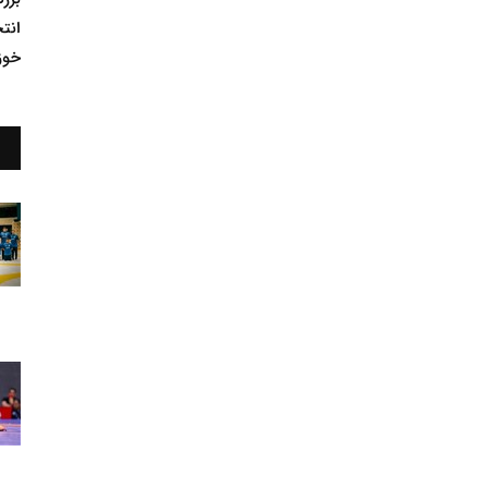
انت
خوز