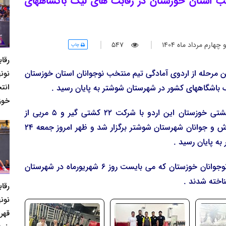
خب استان خوزستان در رقابت های لیگ باگشاههای
ارم مرداد ماه 1404
547
چاپ
رقا
مرحله از اردوی آمادگی تیم منتخب نوجوانان استان خوزستان
نونه
انت
 باشگاههای کشور در شهرستان شوشتر به پایان رسید .
خوز
بر این اساس و با اعلام کمیته کشتی آزاد هیئت کشتی خوزستان این اردو با شرکت 22 کشتی گیر و 5 مربی از
بعدازظهر روز چهارشنبه 22 مرداد با همکاری اداره ورزش و جوانان شهرستان شوشتر برگزار شد و ظهر امروز جمعه 24
 به پایان رسید .
در خاتمه نیز اعضای اصلی و ذخیره تیم کشتی آزاد نوجوانان خوزستان که می بایست روز 6 شهریورماه در شهرستان
اخته شدند .
رقا
نونه
قهر