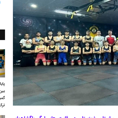
پای
بین
گمی
ترکی