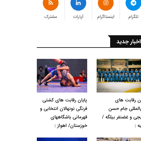
تلگرام
اینستاگرام
آپارات
مشترک
اخبار جدید
ان رقابت های
پایان رقابت های کشتی
‌المللی جام حسن
فرنگی نونهالان انتخابی و
جی و غضنفر بیلگه /
قهرمانی باشگاههای
ه :
خوزستان/ اهواز :