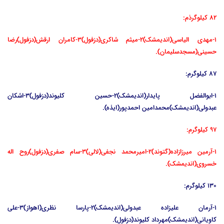
82 کیلوگرذم:
1-مهدی الیاسی(اندیمشک)2-میثم شاکری(دزفول)3-کامران ارقش(دزفول)رضا
حسینی(مسجدسلیمان).
87 کیلوگرم:
1-ابوالفضل پایدار(اندیمشک)2-حسین کلیوند(دزفول)3-اشکان
عبدولی(اندیمشک)محمدامین احمدپور(ایذه).
97 کیلوگرم:
1-آرمین میرزازاده(گتوند)2-امیرمحمد نجفی(لالی)3-سام صفری(دزفول)روح اله
خسروی(اندیمشک).
130 کیلوگرم:
1-آرمان علیزاده عبدولی(اندیمشک)2-پارسا نظری(اهواز)3-علی
کاویانی(اندیمشک)مهرداد کلیوند(دزفول).