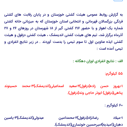
به گزارش روابط عمومی هیئت کشتی خوزستان و در پایان رقابت های کشتی
فرنگی بزرگسالان قهرمانی و انتخابی استان خوزستان که به میزبانی خانه کشتی
شماره یک اهواز و با حضور 216 کشتی گیر از 18 شهرستان در روزهای 26 و 27
آذرماه برگزار شد، تیم های هیئت کشتی اندیمشک ، هیئت کشتی دزفول و هیئت
کشتی ایذه عناوین اول تا سوم تیمی را بدست آوردند . در زیر نتایج انفرادی و
تیمی آمده است :
الف : نتایج انفرادی اوزان دهگانه :
55 کیلوگرم:
1-بهروز حسن زاده(دزفول)2-سعید اسماعیلی(اندیمشک)3-محمد حسینوند
پناهی(دزفول) ابوذر حاجی وند(دزفول).
60 کیلوگرم :
1-میلاد رضانژاد(دزفول)2-محمدامین عبدولی(اندیمشک)3-یاسین
دهبان(امیدیه)امیرحسین خونساری(اندیمشک).