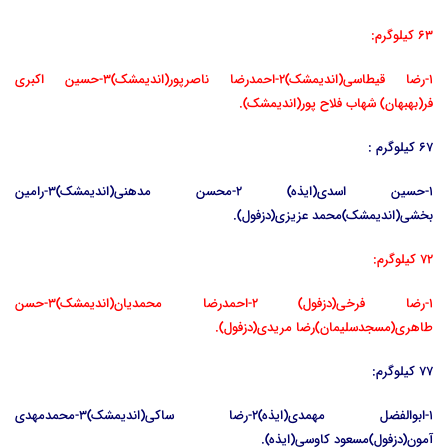
63 کیلوگرم:
1-رضا قیطاسی(اندیمشک)2-احمدرضا ناصرپور(اندیمشک)3-حسین اکبری
فر(بهبهان) شهاب فلاح پور(اندیمشک).
67 کیلوگرم :
1-حسین اسدی(ایذه) 2-محسن مدهنی(اندیمشک)3-رامین
بخشی(اندیمشک)محمد عزیزی(دزفول).
72 کیلوگرم:
1-رضا فرخی(دزفول) 2-احمدرضا محمدیان(اندیمشک)3-حسن
طاهری(مسجدسلیمان)رضا مریدی(دزفول).
77 کیلوگرم:
1-ابوالفضل مهمدی(ایذه)2-رضا ساکی(اندیمشک)3-محمدمهدی
آمون(دزفول)مسعود کاوسی(ایذه).