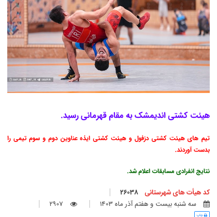
هیئت کشتی اندیمشک به مقام قهرمانی رسید.
تیم های هیئت کشتی دزفول و هیئت کشتی ایذه عناوین دوم و سوم تیمی را
بدست آوردند.
نتایج انفرادی مسابقات اعلام شد.
کد هیأت های شهرستانی
26038
سه شنبه بيست و هفتم آذر ماه 1403
2907
چاپ