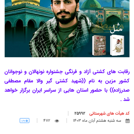
رقابت های کشتی آزاد و فرنگی جشنواره نونهالان و نوجوانان
کشور مزین به نام ((شهید کشتی گیر والا مقام مصطفی
صدرزاده)) با حضور استان هایی از سراسر ایران برگزار خواهد
شد .
کد هیأت های شهرستانی
25992
سه شنبه هشتم آبان ماه 1403
472
چاپ