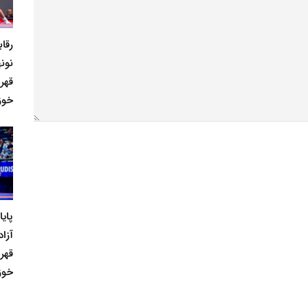
رقا
نونه
قهر
خوز
پای
آزاد
قهر
خوز