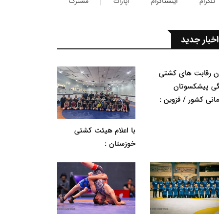
تلگرام
اینستاگرام
آپارات
مشترک
اخبار جدید
ان رقابت های کشتی
گی پیشکسوتان
مانی کشور / قزوین :
با اعلام هیئت کشتی
خوزستان :