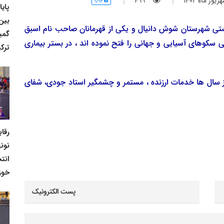
ور ماه 1402
499
چاپ
پای
بین
کشتی شهرستان شوش دانیال و یکی از قهرمانان صاحب نام اسبق
گمی
کوهای آسیایی و جهانی را فتح نموده اند ، در بستر بیماری
ترکی
سال ها خدمات ارزنده ، مستمر و چشمگیر استاد جودی، شفای
رقا
نونه
انت
خوز