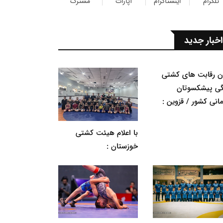
تلگرام
اینستاگرام
آپارات
مشترک
اخبار جدید
ان رقابت های کشتی
گی پیشکسوتان
مانی کشور / قزوین :
با اعلام هیئت کشتی
خوزستان :