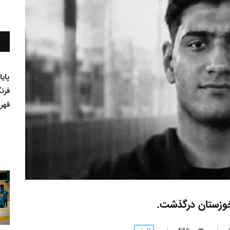
پای
فرن
قهر
خوزستان درگذشت.