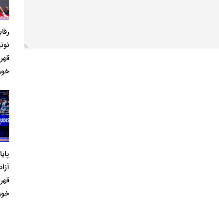
رقا
نونه
قهر
خوز
پای
آزاد
قهر
خوز