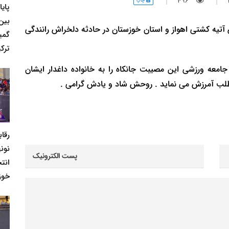
496
چاپ
پای
بین
آتیه کشتی اهواز و استان خوزستان در حادثه دلخراش رانندگی
گمی
ترکی
معه ورزشی این مصیبت جانکاه را به خانواده داغدار ایشان
لب آمرزش می نماید . روحش شاد و یادش گرامی .
رقا
نونه
انت
خوز