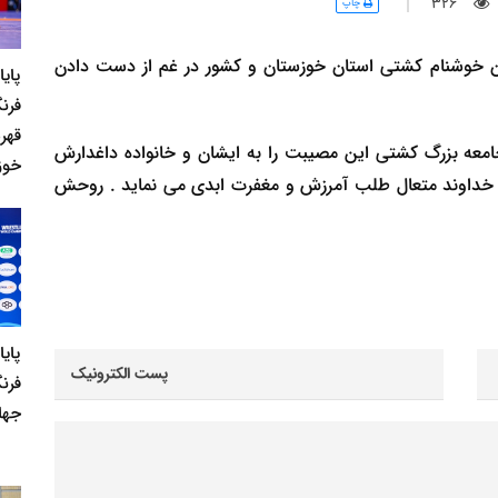
326
چاپ
ان خوشنام کشتی استان خوزستان و کشور در غم از دست دادن
پای
فرنگ
قهر
معه بزرگ کشتی این مصیبت را به ایشان و خانواده داغدارش
خوز
ز خداوند متعال طلب آمرزش و مغفرت ابدی می نماید . روحش
پای
فرن
جها