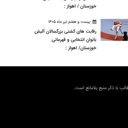
خوزستان / اهواز :
بيست و هفتم تير ماه 1405
رقابت های کشتی بزرگسالان آلیش
بانوان انتخابی و قهرمانی
خوزستان/ اهواز :
ب با ذکر منبع بلامانع است.