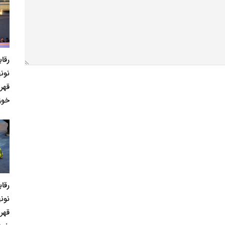
رقا
نونه
قهر
خوز
رقا
نونه
قهر