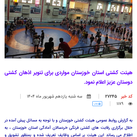
هیئت کشتی استان خوزستان مواردی برای تنویر اذهان کشتی
دوستان عزیز اعلام نمود.
کد خبر
27245
سه شنبه يازدهم شهريور ماه 1404
1179
چاپ
به گزارش روابط عمومی هیئت کشتی خوزستان و با توجه به مسائل پیش آمده در
خلال برگزاری رقابت های کشتی فرنگی خردسالان آمادگی استان خوزستان ، به
اطلاع می رساند این هیئت بر اساس وظایف تعریف شده و بمنظور تشویق و