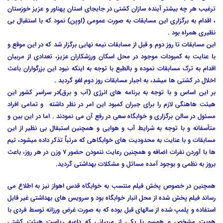
ترغیب هر چه بیشتر آینده سازان کشتی در جایجای استان پهناور و عزیز خوزستان
، اقدام به برگزاری این مسابقات به صورت عمومی (اوپن) نمود که با استقبال بی
نظیری همراه بود .
این مسابقات تا روز دوم و قبل از مسابقات نیمه نهایی برگزار شد که در این موقع و
با عنایت به کمبودات موجود در محل اسکان ورزشکاران عزیز، تعدادی از مربیان
اقدام به ترک مسابقات نموده و بالطبع با توجه به اینکه نبود این بزرگواران باعث
اخلال در کشتی ها میشد، به اجبار مسابقات روز دوم لغو گردید .
بر این اساس و با توجه به برنامه های انرژی (آب و برق)در سراسر کشور این
هیئت هاهنگی لازم را برای جبران کمبود این امر در نظر داشته و تمامی افراد
مسئول در سالن برگزاری و خوابگاه سعی در رفع آن می نمودند . اما در این بین و
متأسفانه و با توجه به شرایط آب و هوایی و همچنین استبقال بی نظیر از این
مسابقات و با عنایت به محدودیت های خوابگاهی که مرتباٌ تذکر داده میشود، تیم
ها با آوردن نفرات اضافه و همچنین رعایت ننمودن حضور 7 وزن در هر روز، باعث
بروز به نظمی و بوجود آمده مسائل و مشکلات بهداشتی گردید.
همچنین در خصوص پخش فیلم منتسب به خوابگاه قدس اهواز نیز به اطلاع می
رساند فیلم پخش شده از محل انبار خوابگاه بود و سرویس های بهداشتی غیر قابل
استفاده و پلمپ شده از سالهای قبل بوده که به صورت غرض ورزانه توسط فردی با
هویت مشخص و همسو با یکی از مربیانی که داعیه ریاست هیئت کشتی