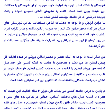
شهرستان را داشته اما با توجه به شرایط خوب موجود در آن شهرستان با مخالفت
این هیئت روبرو شده است، اقدام به تشویش اذهان عمومی نموده و باعث
جریحه دار شدن خاطر جامعه ارزشمند کشتی شده اند .
بنا براین گزارش و با توجه به بخشنامه ابلاغی مسابقات، تمامی شهرستان های
استان هر کدام مجوز حضور یک تیم را به صورت رایگان داشته و سایر نفرات نیز با
رضایت خود اقدام به پرداخت ورودیه نموده اند که در مجموع مبلغی در حدود 20
میلیون تومان از این محل دریافتی بود که بابت هزینه های برگزاری مسابقات در
نظر گرفته شد.
لازم بذکر است با توجه به اینکه تعمیر و تجهیز اماکن ورزشی بر عهده ادارات کل
ورزش استان ها می باشد و همچنین با عنایت به اینکه کشتی طی چند سال
گذشته جور ورزش استان را کشیده است ،هیات کشتی استان خوزستان بارها در
قالب مصاحبه و مکاتبه از مسئولین استانی برای ساخت و تجهیز اماکن متعلق به
کشتی درخواست همکاری داشته است که تاکنون این امر عملیاتی نشده است.
در پایان به عرض جامعه کشتی می رساند طی دوران 4 ساله فعالیت این هیئت که
همراه با کسب مدال های مختلف آسیایی، جهانی در تمامی رده های سنی و
همچنین کسب اولین نشان طلای تاریخ ورزش استان خوزستان و مدال های نقره
و برنز المپیک ، میزبانی های مسابقات مهم بین المللی و کشوری و تجهیز سالن