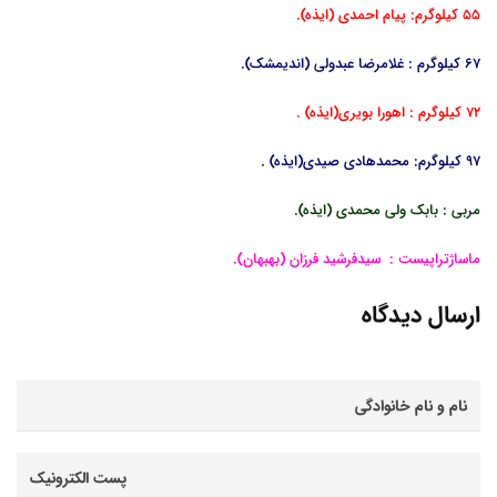
55 کیلوگرم: پیام احمدی (ایذه).
67 کیلوگرم : غلامرضا عبدولی (اندیمشک).
72 کیلوگرم : اهورا بویری(ایذه) .
97 کیلوگرم: محمدهادی صیدی(ایذه) .
مربی : بابک ولی محمدی (ایذه).
ماساژتراپیست : سیدفرشید فرزان (بهبهان).
ارسال دیدگاه