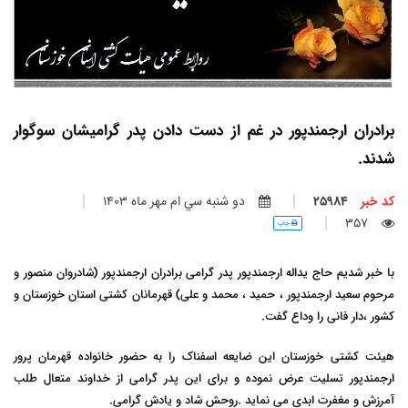
برادران ارجمندپور در غم از دست دادن پدر گرامیشان سو
گوار
شدند.
کد خبر
25984
دو شنبه سي ام مهر ماه 1403
357
چاپ
با خبر شدیم حاج یداله ارجمندپور پدر گرامی برادران ارجمندپور (شادروان منصور و
مرحوم سعید ارجمندپور ، حمید ، محمد و علی) قهرمانان کشتی استان خوزستان و
کشور ،دار فانی را وداع گفت.
هیئت کشتی خوزستان این ضایعه اسفناک را به حضور خانواده قهرمان پرور
ارجمندپور تسلیت عرض نموده و برای این پدر گرامی از خداوند متعال طلب
آمرزش و مغفرت ابدی می نماید .روحش شاد و یادش گرامی.