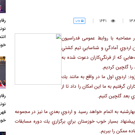
رقا
1641
چاپ
نونه
انت
مصاحبه با روابط عمومی فدراسیون
خوز
لين اردوي آمادگي و شناسايي تيم كشتي
ايي كه از فرنگي‌كاران دعوت شده به
 را گلچين كرديم.
د: اردوي اول ما در واقع به مانند يك
ن گرفتيم به ما اين امكان را داد تا از
رقا
وي بعد گلچين كنيم.
نونه
ارشنبه به اتمام خواهد رسيد و اردوي بعدي ما نيز در مجموعه
قهر
خوز
يشنهاد بسيار خوب خوزستان براي برگزاري يك دوره مسابقات
ده ممكن را ببريم.