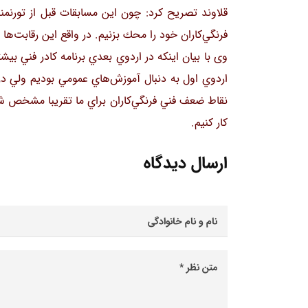
قلاوند تصریح کرد: چون اين مسابقات قبل از تورنمن
فرنگي‌كاران خود را محك بزنيم. در واقع اين رقابت‌ها
وی با بيان اينكه در اردوي بعدي برنامه كادر فني بيشت
اردوي اول به دنبال آموزش‌هاي عمومي بوديم ولي د
نقاط ضعف فني فرنگي‌كاران براي ما تقريبا مشخص ش
كار كنيم.
ارسال دیدگاه