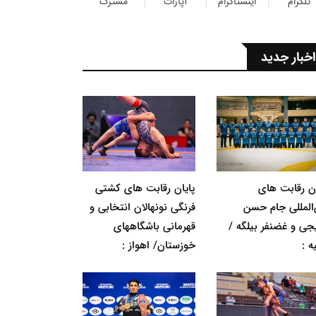
تلگرام
اینستاگرام
آپارات
مشترک
اخبار جدید
ان رقابت های
پایان رقابت های کشتی
‌المللی جام حسن
فرنگی نونهالان انتخابی و
جی و غضنفر بیلگه /
قهرمانی باشگاههای
ه :
خوزستان/ اهواز :