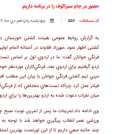
حضور در جام سيراكوف را در برنامه داريم.
کد مسابقات
557
چهارشنبه پانزدهم دي ماه 1389
به گزارش روابط عمومی هیئت کشتی خوزستان در 
کشتی اظهار نمود ،مهرزاد قلاوند در آستانه اتمام او
فرنگي جوانان گفت: ما در اردوي اول بر اساس تست‌ه
اردو گرفتيم براي اردوي بعد، فرنگي‌كاران موردنظر خود
مربي تيم كشتي فرنگي جوانان با بیان این مطلب افزو
فيلتر عمل كرد چراكه تست‌هاي مختلفي كه از فرنگي‌كارا
ميان نفرات دعوت شده به اردو بهترين‌ها را براي ارد
وی ادامه داد:تمرينات ما پس از تمرين نوبت صبح چه
ورزشي عصر انقلاب پيگیري خواهد شد با توجه به پ
چند جانبه سعي داريم تا از اين تورنمنت بهترين استفا