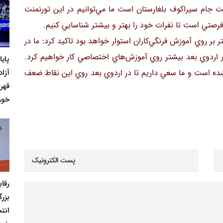
ت جام سيراكوف بلغارستان است ما مي‌توانيم در اين تورنمنت
 فرصتي است تا نفرات خود را بهتر و بيشتر شناسايي كنيم.
ر بر روي آموزش فرنگي‌كاران استوار خواهد بود تاکید كرد: ما در
ر اردوي بعد بيشتر روي آموزش‌هاي اختصاصي كار خواهيم كرد.
پای
ده است و ما سعي داريم تا در اردوي بعد روي اين نقاط ضعف
آزاد
قهر
خوز
رقا
بزر
انت