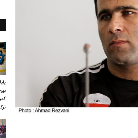
پای
بین
گمی
ترکی