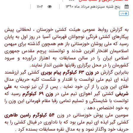
پنج شنبه سينزدهم مرداد ماه 1390
1102
چاپ
به گزارش روابط عمومی هیئت کشتی خوزستان ، لحظاتی پیش
پیکارهای کشتی فرنگی نوجوانان قهرمانی آسیا در روز اول به پایان
رسید که ملی پوشان خوزستانی باز هم همچون گذشته برای میهمن
اسلامیمان افتخار آفرین شدند و توانستند پرچم مقدس جمهوری
اسلامی ایران را در سالن مسابقات به اهتزاز درآورده و سرود
کشورمان را در محل برگزاری رقابتها طنین انداز نمایند.
بنابراین گزارش
در وزن 63 کیلوگرم پیام بویری
کشتی گیر ارزشمند
ایذه ای تیم ملی توانست با اقتدار و شکست کلیه حریفان مدال
طلای این وزن را از آن خود نماید . پس از آن نیز نوبت به
علی
شریفی
کشتی گیر اهوازی تیم ملی در
وزن 69 کیلوگرم
رسید که
توانست با شایستگی و تسلیم تمامی رقبا مقام قهرمانی این وزن را
به خود اختصاص دهد .
سومین ملی پوش خوزستانی در وزن
54 کیلوگرم رامین طاهری
کشتی گیر ایذه ای تیم ملی بود که با ناداوری در فینال کشتی را به
حریف خود واگذار نمود و به مدال نقره مسابقات بسنده کرد .