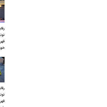
رقا
نونه
قهر
خوز
رقا
نونه
قهر