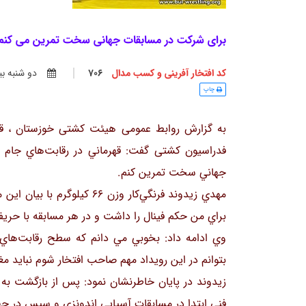
برای شرکت در مسابقات جهانی سخت تمرین می کنم 
کد افتخار آفرینی و کسب مدال
706
دو شنبه بي
چاپ
فدراسیون کشتی گفت: قهرماني در رقابت‌هاي جام ق
جهاني سخت‌ تمرين كنم.
مهدي زيدوند فرنگي‌كار وزن 66
براي من حكم فينال را داشت و در هر مسابقه با حريفا
وي ادامه داد: بخوبي مي دانم كه سطح رقابت‌هاي ج
بتوانم در اين رويداد مهم صاحب افتخار شوم نبايد مغ
زيدوند در پايان خاطرنشان نمود: پس از بازگشت به ت
فني ابتدا در مسابقات آسيايي اندونزی و سپس در جها