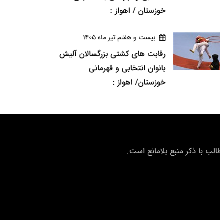
خوزستان / اهواز :
بيست و هفتم تير ماه 1405
رقابت های کشتی بزرگسالان آلیش
بانوان انتخابی و قهرمانی
خوزستان/ اهواز :
ب با ذکر منبع بلامانع است.