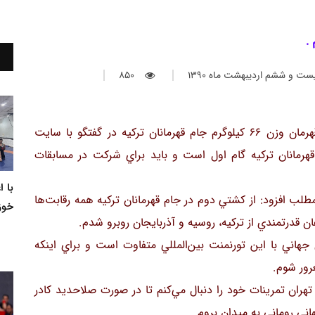
.
ست و ششم ارديبهشت ماه 1390
850
به گزارش روابط عمومی هیئت کشتی خوزستان ، قهرمان وزن 66 كيلوگرم جام قهرمانان تركيه در گفتگو با سایت
هرمانان تركيه گام اول است و بايد براي شركت در مسابقات
با 
 كيلوگرم با بيان اين مطلب افزود: از كشتي دوم در جام قهرمانان تركيه همه رقابت‌ها
خوز
ن قدرتمندي از تركيه، روسيه و آذربايجان روبرو شدم.
هاني با اين تورنمنت بين‌المللي متفاوت است و براي اينكه
رور شوم.
هران تمرينات خود را دنبال مي‌كنم تا در صورت صلاحديد كادر
ني رومانی به ميدان بروم.